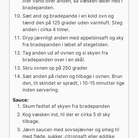
liter vand over anden, så væsken løber ned i
bradepanden.
Sæt and og bradepande i en kold ovn og
tænd den på 125 grader uden varmluft. Steg
anden i cirka 4 timer.
Dryp jævnligt anden med appelsinsaft og sky
fra bradepanden i løbet af stegetiden.
Tag anden ud af ovnen og si skyen fra
bradepanden over i en skål.
Skru ovnen op på 250 grader.
Sæt anden på risten og tilbage i ovnen. Brun
den, til skindet er sprødt, i 10-15 minutter lige
inden servering.
Sauce:
Skum fedtet af skyen fra bradepanden
Kog væsken ind, til der er cirka 5 dl sky
tilbage.
Jævn saucen med sovsejævner og smag til
med fløde, sukker, citronsaft eller eddike