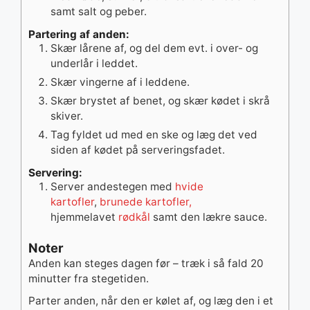
samt salt og peber.
Partering af anden:
Skær lårene af, og del dem evt. i over- og
underlår i leddet.
Skær vingerne af i leddene.
Skær brystet af benet, og skær kødet i skrå
skiver.
Tag fyldet ud med en ske og læg det ved
siden af kødet på serveringsfadet.
Servering:
Server andestegen med
hvide
kartofler
,
brunede kartofler,
hjemmelavet
rødkål
samt den lækre sauce.
Noter
Anden kan steges dagen før – træk i så fald 20
minutter fra stegetiden.
Parter anden, når den er kølet af, og læg den i et