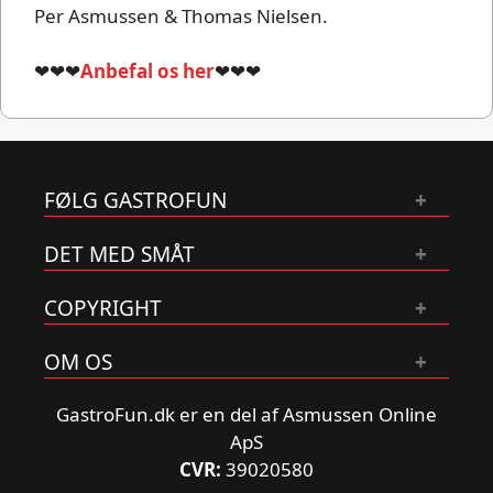
Per Asmussen & Thomas Nielsen.
❤❤❤
Anbefal os her
❤❤❤
FØLG GASTROFUN
DET MED SMÅT
COPYRIGHT
OM OS
GastroFun.dk er en del af Asmussen Online
ApS
CVR:
39020580