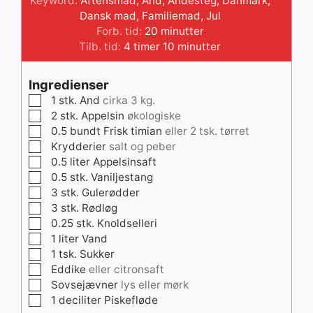
Keyword:
Aftensmad
,
And
,
Andesteg
,
Danmark
,
Dansk mad
,
Familiemad
,
Jul
minutter
Forb. tid:
20
minutter
timer
minutter
Tilb. tid:
4
timer
10
minutter
Ingredienser
▢
1
stk.
And
cirka 3 kg.
▢
2
stk.
Appelsin
økologiske
▢
0.5
bundt
Frisk timian
eller 2 tsk. tørret
▢
Krydderier
salt og peber
▢
0.5
liter
Appelsinsaft
▢
0.5
stk.
Vaniljestang
▢
3
stk.
Gulerødder
▢
3
stk.
Rødløg
▢
0.25
stk.
Knoldselleri
▢
1
liter
Vand
▢
1
tsk.
Sukker
▢
Eddike
eller citronsaft
▢
Sovsejævner
lys eller mørk
▢
1
deciliter
Piskefløde