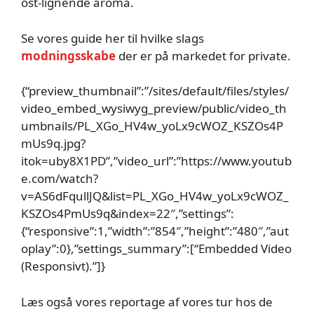
ost-lignende aroma.
Se vores guide her til hvilke slags
modningsskabe
der er på markedet for private.
{“preview_thumbnail”:”/sites/default/files/styles/
video_embed_wysiwyg_preview/public/video_th
umbnails/PL_XGo_HV4w_yoLx9cWOZ_KSZOs4P
mUs9q.jpg?
itok=uby8X1PD”,”video_url”:”https://www.youtub
e.com/watch?
v=AS6dFqullJQ&list=PL_XGo_HV4w_yoLx9cWOZ_
KSZOs4PmUs9q&index=22″,”settings”:
{“responsive”:1,”width”:”854″,”height”:”480″,”aut
oplay”:0},”settings_summary”:[“Embedded Video
(Responsivt).”]}
Læs også vores reportage af vores tur hos de