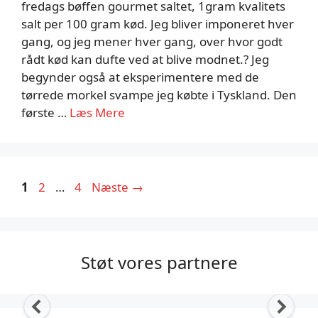
fredags bøffen gourmet saltet, 1gram kvalitets
salt per 100 gram kød. Jeg bliver imponeret hver
gang, og jeg mener hver gang, over hvor godt
rådt kød kan dufte ved at blive modnet.? Jeg
begynder også at eksperimentere med de
tørrede morkel svampe jeg købte i Tyskland. Den
første …
Læs Mere
Side
Side
Side
1
2
…
4
Næste
→
Støt vores partnere