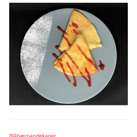
Blåbærpandekager