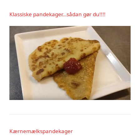
Klassiske pandekager…sådan gør du!!!!
K
ærnemælkspandekager