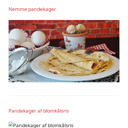
Nemme pandekager
P
andekager af blomkålsris