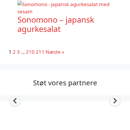
Sonomono – japansk
agurkesalat
1
2
3
…
210
211
Næste »
Støt vores partnere