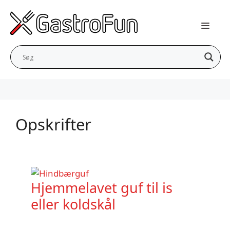
Hop
til
indhold
Opskrifter
Hjemmelavet guf til is
eller koldskål