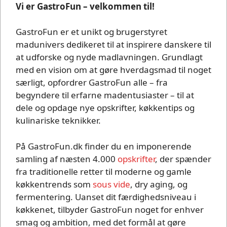
Vi er GastroFun – velkommen til!
GastroFun er et unikt og brugerstyret
madunivers dedikeret til at inspirere danskere til
at udforske og nyde madlavningen. Grundlagt
med en vision om at gøre hverdagsmad til noget
særligt, opfordrer GastroFun alle – fra
begyndere til erfarne madentusiaster – til at
dele og opdage nye opskrifter, køkkentips og
kulinariske teknikker.
På GastroFun.dk finder du en imponerende
samling af næsten 4.000
opskrifter
, der spænder
fra traditionelle retter til moderne og gamle
køkkentrends som
sous vide
, dry aging, og
fermentering. Uanset dit færdighedsniveau i
køkkenet, tilbyder GastroFun noget for enhver
smag og ambition, med det formål at gøre