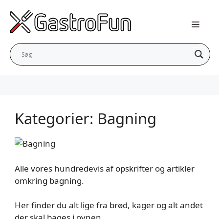
Hop
til
indhold
Kategorier:
Bagning
Alle vores hundredevis af opskrifter og artikler
omkring bagning.
Her finder du alt lige fra brød, kager og alt andet
der skal bages i ovnen.