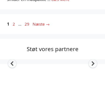
Side
Side
Side
1
2
…
29
Næste
→
Støt vores partnere