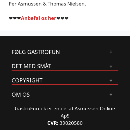
Per Asmussen & Thomas Nielsen.
❤❤❤
Anbefal os her
❤❤❤
FØLG GASTROFUN
DET MED SMÅT
COPYRIGHT
OM OS
GastroFun.dk er en del af Asmussen Online
ApS
CVR:
39020580