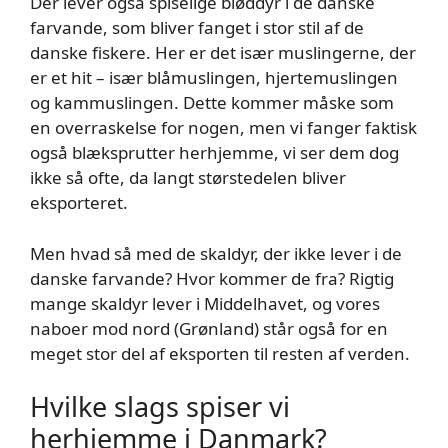
Der lever også spiselige bløddyr i de danske
farvande, som bliver fanget i stor stil af de
danske fiskere. Her er det især muslingerne, der
er et hit – især blåmuslingen, hjertemuslingen
og kammuslingen. Dette kommer måske som
en overraskelse for nogen, men vi fanger faktisk
også blæksprutter herhjemme, vi ser dem dog
ikke så ofte, da langt størstedelen bliver
eksporteret.
Men hvad så med de skaldyr, der ikke lever i de
danske farvande? Hvor kommer de fra? Rigtig
mange skaldyr lever i Middelhavet, og vores
naboer mod nord (Grønland) står også for en
meget stor del af eksporten til resten af verden.
Hvilke slags spiser vi
herhjemme i Danmark?