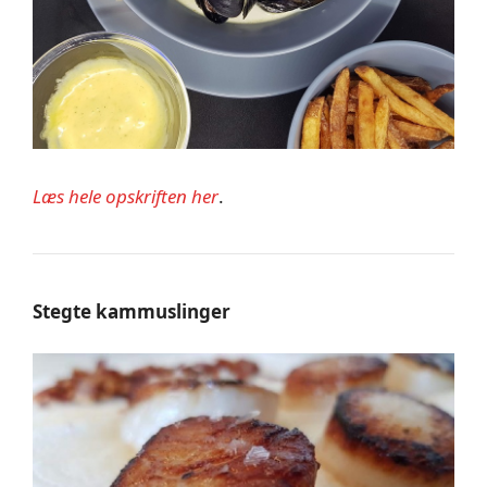
Læs hele opskriften her
.
Stegte kammuslinger