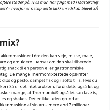
ftere støder på. Hvis man har fulgt med i Masterchef
 det? – hvorfor er netop dette køkkenredskab blevet SÅ
omix?
økkenmaskiner i én: den kan veje, mikse, male,
 røre og emulgere. uanset om den skal tilberede
rtig snack til en person eller gastronomiske
uptag. De mange Thermomixtestede opskrifter
dips og pesto, dampet fisk og risotto til is. Hvis du
ker? Så er det intet problem, fordi dette også let og
asker mange, at Thermomix® også let kan lave is,
ies og shakes. Det er ikke uden grund at
enmaskine af sin art – mere end 7 millioner