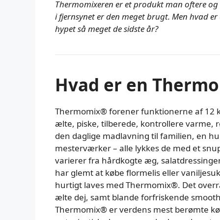
Thermomixeren er et produkt man oftere og o
i fjernsynet er den meget brugt. Men hvad er
hypet så meget de sidste år?
Hvad er en Therm
Thermomix® forener funktionerne af 12 k
ælte, piske, tilberede, kontrollere varme,
den daglige madlavning til familien, en hu
mesterværker – alle lykkes de med et sn
varierer fra hårdkogte æg, salatdressinger, 
har glemt at købe flormelis eller vaniljesuk
hurtigt laves med Thermomix®. Det overr
ælte dej, samt blande forfriskende smooth
Thermomix® er verdens mest berømte køkk