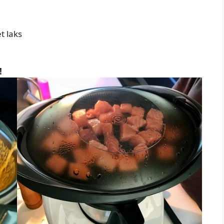
t laks
!