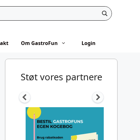
akt
Om GastroFun
Login
Støt vores partnere