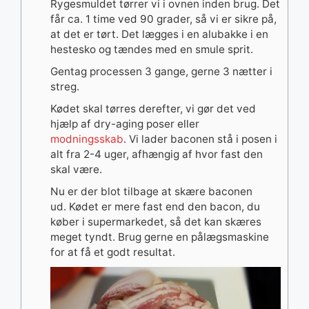
Rygesmuldet tørrer vi i ovnen inden brug. Det
får ca. 1 time ved 90 grader, så vi er sikre på,
at det er tørt. Det lægges i en alubakke i en
hestesko og tændes med en smule sprit.
Gentag processen 3 gange, gerne 3 nætter i
streg.
Kødet skal tørres derefter, vi gør det ved
hjælp af dry-aging poser eller
modningsskab
. Vi lader baconen stå i posen i
alt fra 2-4 uger, afhængig af hvor fast den
skal være.
Nu er der blot tilbage at skære baconen
ud. Kødet er mere fast end den bacon, du
køber i supermarkedet, så det kan skæres
meget tyndt. Brug gerne en pålægsmaskine
for at få et godt resultat.