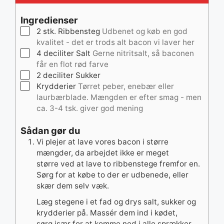
Ingredienser
▢
2
stk.
Ribbensteg
Udbenet og køb en god
kvalitet - det er trods alt bacon vi laver her
▢
4
deciliter
Salt
Gerne nitritsalt, så baconen
får en flot rød farve
▢
2
deciliter
Sukker
▢
Krydderier
Tørret peber, enebær eller
laurbærblade. Mængden er efter smag - men
ca. 3-4 tsk. giver god mening
Sådan gør du
Vi plejer at lave vores bacon i større
mængder, da arbejdet ikke er meget
større ved at lave to ribbenstege fremfor en.
Sørg for at købe to der er udbenede, eller
skær dem selv væk.
Læg stegene i et fad og drys salt, sukker og
krydderier på. Massér dem ind i kødet,
sørg især for at komme ned i alle sprækker