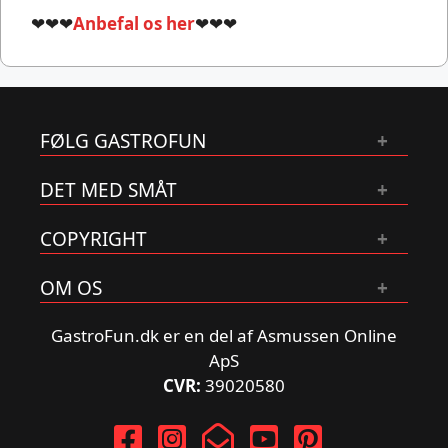
❤❤❤
Anbefal os her
❤❤❤
FØLG GASTROFUN
DET MED SMÅT
COPYRIGHT
OM OS
GastroFun.dk er en del af Asmussen Online
ApS
CVR:
39020580