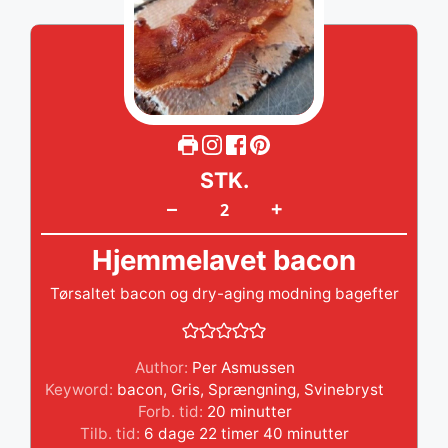
STK.
+
–
Hjemmelavet bacon
Tørsaltet bacon og dry-aging modning bagefter
Author:
Per Asmussen
Keyword:
bacon
,
Gris
,
Sprængning
,
Svinebryst
minutter
Forb. tid:
20
minutter
dage
timer
minutter
Tilb. tid:
6
dage
22
timer
40
minutter