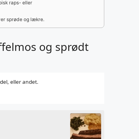
isk raps- eller
iver sprøde og lækre.
ffelmos og sprødt
el, eller andet.