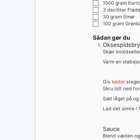
▢
1500
gram
Karto
▢
3
deciliter
Flød
▢
30
gram
Smør
▢
100
gram
Grønk
Sådan gør du
Oksespidsbry
Skær knoldselle
Varm en støbeje
Giv
kødet
steges
Skru lidt ned fo
Sæt låget på og 
Lad det simre i 
Sauce
Blend væden og 