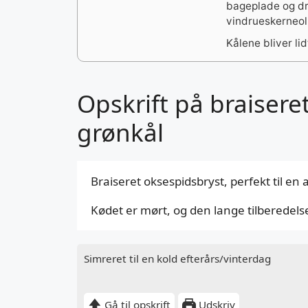
bageplade og dry
vindrueskerneoli
Kålene bliver li
Opskrift på braiser
grønkål
Braiseret oksespidsbryst, perfekt til e
Kødet er mørt, og den lange tilberedelse
Simreret til en kold efterårs/vinterdag
Gå til opskrift
Udskriv