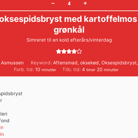
+
–
 oksespidsbryst med kartoffelmos
grønkål
Simreret til en kold efterårs/vinterdag
 Asmussen
Keyword:
Aftensmad
,
oksekød
,
Oksespidsbryst
minutter
timer
minutter
Forb. tid:
10
Tilb. tid:
4
20
minutter
timer
minutter
pidsbryst
r
leri
fond
in
in