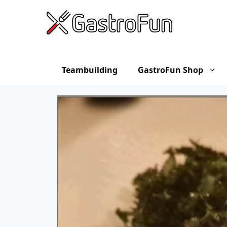
Hop
til
indhold
Teambuilding
GastroFun Shop