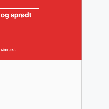
 og sprødt
,
simreret