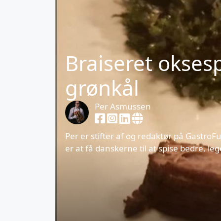
Braiseret okses
grønkål
Per Asmussen
Per er stifter af og redaktør på Gastro
er at få danskerne til at spise bedre, l