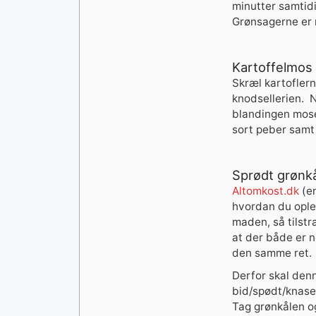
minutter samtidi
Grønsagerne er no
Kartoffelmos
Skræl kartofler
knodsellerien.
N
blandingen moses
sort peber samt 
Sprødt grønkå
Altomkost.dk
(en
hvordan du oplev
maden, så tilstr
at der både er n
den samme ret.
Derfor skal den
bid/spødt/knase
Tag grønkålen og