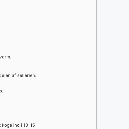
dvarm.
elen af sellerien.
s.
 koge ind i 10-15