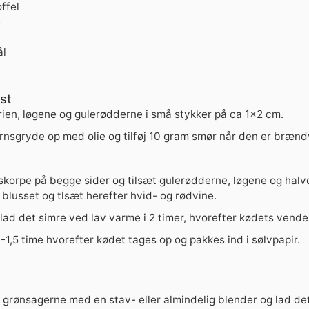
ffel
e
ål
st
rien, løgene og gulerødderne i små stykker på ca 1x2 cm.
rnsgryde op med olie og tilføj 10 gram smør når den er bræn
korpe på begge sider og tilsæt gulerødderne, løgene og halvd
r blusset og tlsæt herefter hvid- og rødvine.
lad det simre ved lav varme i 2 timer, hvorefter kødets vende
1-1,5 time hvorefter kødet tages op og pakkes ind i sølvpapir.
grønsagerne med en stav- eller almindelig blender og lad det