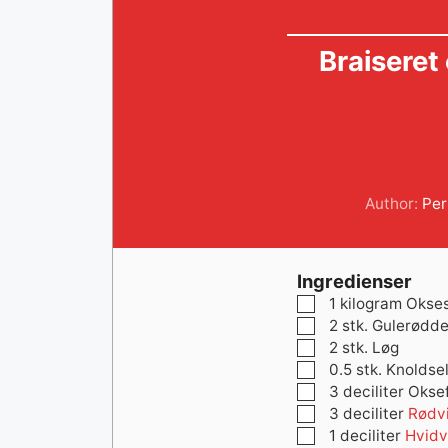
Braiseret
Author:
Per
Ingredienser
▢
1
kilogram
Okses
▢
2
stk.
Gulerødde
▢
2
stk.
Løg
▢
0.5
stk.
Knoldsel
▢
3
deciliter
Okse
▢
3
deciliter
Rødv
▢
1
deciliter
Hvidv