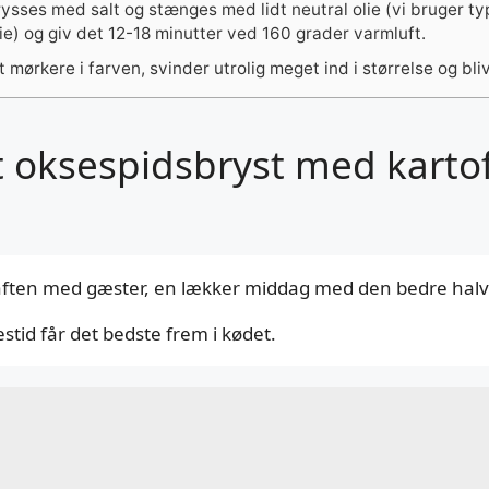
sses med salt og stænges med lidt neutral olie (vi bruger typ
e) og giv det 12-18 minutter ved 160 grader varmluft.
dt mørkere i farven, svinder utrolig meget ind i størrelse og bl
et oksespidsbryst med karto
n aften med gæster, en lækker middag med den bedre halvd
stid får det bedste frem i kødet.