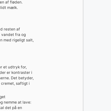
en af fløden.
 lidt mælk.
d resten af
 vandet fra og
 med rigeligt salt,
r et udtryk for,
er er kontraster i
serne. Det betyder,
cremet, saftigt i
get
og nemme at lave:
kal det på en