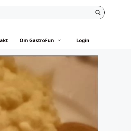
akt
Om GastroFun
Login