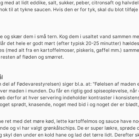
g med at lidt eddike, salt, sukker, peber, citronsaft og halvdel
k til at tykne saucen. Hvis den er for tyk, skal du blot tilføje
ne og skær dem i små tern. Kog dem i usaltet vand sammen me
år det hele er godt mørt (efter typisk 20-25 minutter) hældes
 (med alt fra en kartoffelmoser, piskeris, gaffel mm.) sammen
resten af fløden og smørret.
l
 del af Fødevarestyrelsen) siger bl.a. at: "Følelsen af maden e
er maden i munden. Du får en rigtig god spiseoplevelse, når d
æb derfor at hver servering indeholder kontraster i konsisten
oget sprødt, knasende, noget med bid i og noget der er blødt, 
ne ret med det møre kød, lette kartoffelmos og sauce have no
nde og vi har valgt grønkålschips. De er super lækre, sprøde 
 skyl den under en kold hane og lad det tørre lidt. Derefter s