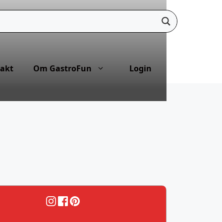
akt
Om GastroFun
Login