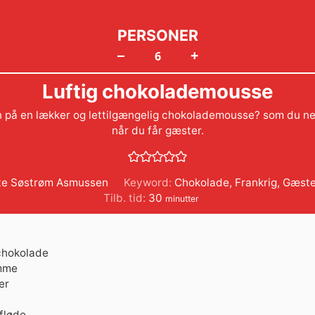
PERSONER
+
–
Luftig chokolademousse
n på en lækker og lettilgængelig chokolademousse? som du ne
når du får gæster.
te Søstrøm Asmussen
Keyword:
Chokolade
,
Frankrig
,
Gæst
minutter
Tilb. tid:
30
minutter
chokolade
mme
er
fløde