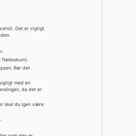
and). Det er vigtigt
aden.
r.
et flødeskum).
psen. Rør det
sigtigt med en
landingen, da det er
r skal du igen være
.
ler som den er.