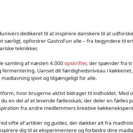
univers dedikeret til at inspirere danskere til at udfo
 særligt, opfordrer GastroFun alle – fra begyndere til er
ariske teknikker.
de samling af næsten 4.000
opskrifter
, der spænder fra t
og fermentering. Uanset dit færdighedsniveau i køkkenet
adlavning sjovt og tilgængeligt for alle.
atform, hvor brugerne aktivt bidrager til indholdet. Med
r du en del af et levende fællesskab, der deler en fælles 
inspiration fra andre medlemmers kreative køkkeneksper
ed vifte af artikler og guides, der dækker alt fra madhis
t inspirere dig til at eksperimentere og forbedre dine ma