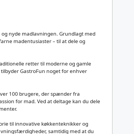
rske og nyde madlavningen. Grundlagt med
farne madentusiaster – til at dele og
raditionelle retter til moderne og gamle
, tilbyder GastroFun noget for enhver
 over 100 brugere, der spænder fra
passion for mad. Ved at deltage kan du dele
imenter.
torie til innovative køkkenteknikker og
dlavningsfærdigheder, samtidig med at du