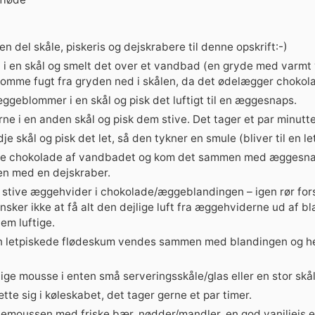
en del skåle, piskeris og dejskrabere til denne opskrift:-)
i en skål og smelt det over et vandbad (en gryde med varmt v
 komme fugt fra gryden ned i skålen, da det ødelægger chokol
geblommer i en skål og pisk det luftigt til en æggesnaps.
 i en anden skål og pisk dem stive. Det tager et par minutte
je skål og pisk det let, så den tykner en smule (bliver til en l
de chokolade af vandbadet og kom det sammen med æggesna
en med en dejskraber.
 stive æggehvider i chokolade/æggeblandingen – igen rør for
nsker ikke at få alt den dejlige luft fra æggehviderne ud af b
dem luftige.
den letpiskede flødeskum vendes sammen med blandingen og he
ge mousse i enten små serveringsskåle/glas eller en stor skål
te sig i køleskabet, det tager gerne et par timer.
emoussen med friske bær, nødder/mandler, en god vaniljeis el