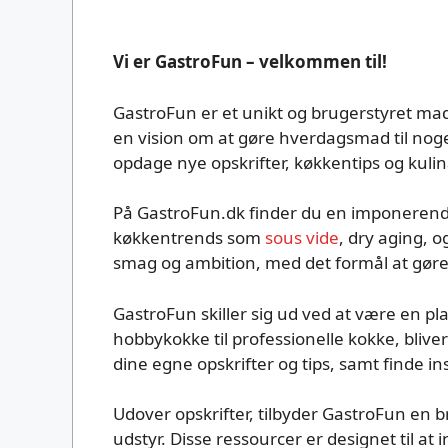
Vi er GastroFun – velkommen til!
GastroFun er et unikt og brugerstyret mad
en vision om at gøre hverdagsmad til noget
opdage nye opskrifter, køkkentips og kulin
På GastroFun.dk finder du en imponeren
køkkentrends som
sous vide
, dry aging, 
smag og ambition, med det formål at gøre m
GastroFun skiller sig ud ved at være en pl
hobbykokke til professionelle kokke, blive
dine egne opskrifter og tips, samt finde 
Udover opskrifter, tilbyder GastroFun en br
udstyr. Disse ressourcer er designet til a