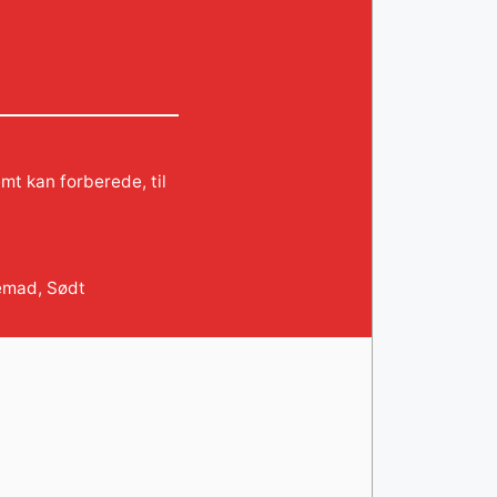
mt kan forberede, til
emad
,
Sødt