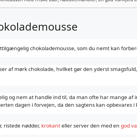
chokolademousse
lettilgængelig chokolademousse, som du nemt kan forbered
af mørk chokolade, hvilket gør den yderst smagsfuld, 
elig og nem at handle ind til, da man ofte har mange af i
rten dagen i forvejen, da den sagtens kan opbevares i 
r, ristede nødder,
krokant
eller server den med en
god van