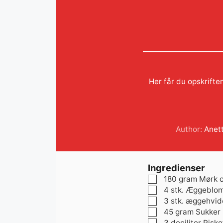
Her får du opskrifte
Author:
Anet
Ingredienser
▢
180
gram
Mørk 
▢
4
stk.
Æggeblo
▢
3
stk.
æggehvid
▢
45
gram
Sukker
▢
3
deciliter
Piske