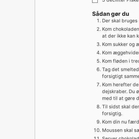
Sådan gør du
Der skal bruges 
Kom chokoladen 
at der ikke kan
Kom sukker og æg
Kom æggehviderne
Kom fløden i tred
Tag det smelte
forsigtigt samm
Kom herefter de
dejskraber. Du ø
med til at gøre 
Til sidst skal 
forsigtig.
Kom din nu færdi
Moussen skal sæt
Server chokolad