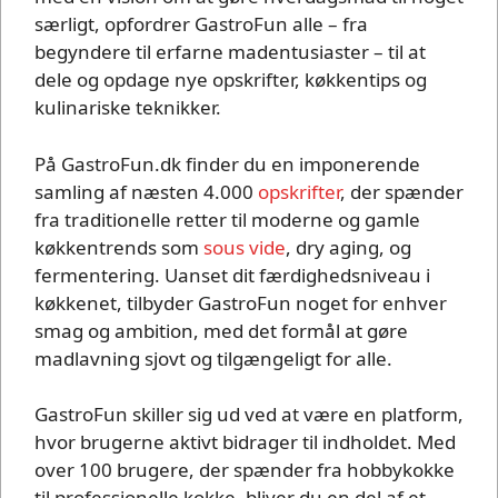
særligt, opfordrer GastroFun alle – fra
begyndere til erfarne madentusiaster – til at
dele og opdage nye opskrifter, køkkentips og
kulinariske teknikker.
På GastroFun.dk finder du en imponerende
samling af næsten 4.000
opskrifter
, der spænder
fra traditionelle retter til moderne og gamle
køkkentrends som
sous vide
, dry aging, og
fermentering. Uanset dit færdighedsniveau i
køkkenet, tilbyder GastroFun noget for enhver
smag og ambition, med det formål at gøre
madlavning sjovt og tilgængeligt for alle.
GastroFun skiller sig ud ved at være en platform,
hvor brugerne aktivt bidrager til indholdet. Med
over 100 brugere, der spænder fra hobbykokke
til professionelle kokke, bliver du en del af et