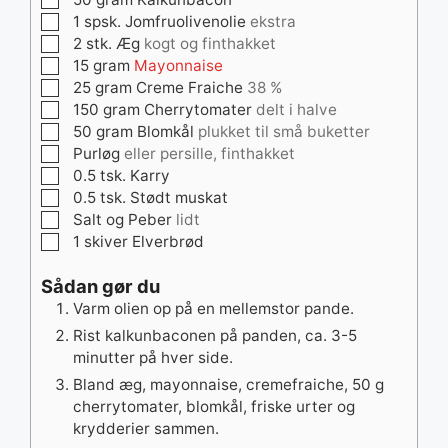
▢
1
spsk.
Jomfruolivenolie
ekstra
▢
2
stk.
Æg
kogt og finthakket
▢
15
gram
Mayonnaise
▢
25
gram
Creme Fraiche
38 %
▢
150
gram
Cherrytomater
delt i halve
▢
50
gram
Blomkål
plukket til små buketter
▢
Purløg
eller persille, finthakket
▢
0.5
tsk.
Karry
▢
0.5
tsk.
Stødt muskat
▢
Salt og Peber
lidt
▢
1
skiver
Elverbrød
Sådan gør du
Varm olien op på en mellemstor pande.
Rist kalkunbaconen på panden, ca. 3-5
minutter på hver side.
Bland æg, mayonnaise, cremefraiche, 50 g
cherrytomater, blomkål, friske urter og
krydderier sammen.