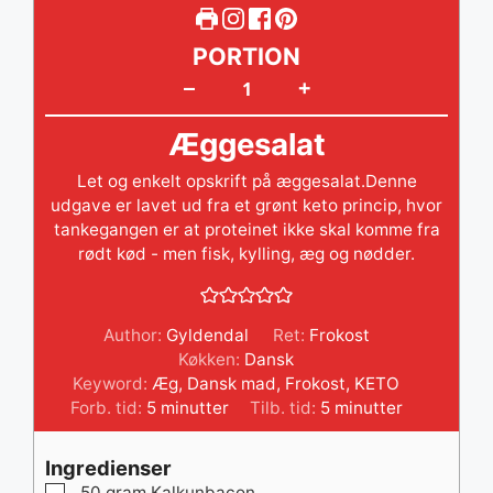
PORTION
+
–
Æggesalat
Let og enkelt opskrift på æggesalat.Denne
udgave er lavet ud fra et grønt keto princip, hvor
tankegangen er at proteinet ikke skal komme fra
rødt kød - men fisk, kylling, æg og nødder.
Author:
Gyldendal
Ret:
Frokost
Køkken:
Dansk
Keyword:
Æg
,
Dansk mad
,
Frokost
,
KETO
minutter
minutter
Forb. tid:
5
minutter
Tilb. tid:
5
minutter
Ingredienser
▢
50
gram
Kalkunbacon