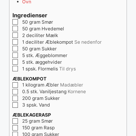
Ovn
Ingredienser
▢
50
gram
Smør
▢
50
gram
Hvedemel
▢
2
deciliter
Mælk
▢
1
deciliter
Æblekompot
Se nedenfor
▢
50
gram
Sukker
▢
5
stk.
Æggeblommer
▢
5
stk.
æggehvider
▢
1
spsk.
Flormelis
Til drys
ÆBLEKOMPOT
▢
1
kilogram
Æbler
Madæbler
▢
0.5
stk.
Vaniljestang
Kornene
▢
200
gram
Sukker
▢
3
spsk.
Vand
ÆBLEKAGERASP
▢
25
gram
Smør
▢
150
gram
Rasp
▢
100
gram
Sukker