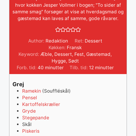
hvor kokken Jesper Vollmer i bogen; "To sider af
samme smag" forsøger at vise at hverdagsmad og
gæstemad kan laves af samme, gode råvarer.
Author:
Redaktion
Ret:
Dessert
Køkken:
Fransk
Keyword:
Æble
,
Dessert
,
Fest
,
Gæstemad
,
Hygge
,
Sødt
minutter
minutter
Forb. tid:
40
minutter
Tilb. tid:
12
minutter
Grej
Ramekin
(Souffléskål)
Pensel
Kartoffelskræller
Gryde
Stegepande
Skål
Piskeris