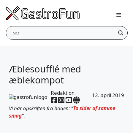
Hop
til
indhold
Æblesoufflé med
æblekompot
Redaktion
12. april 2019
Vi har opskriften fra bogen: "
To sider af samme
smag
".