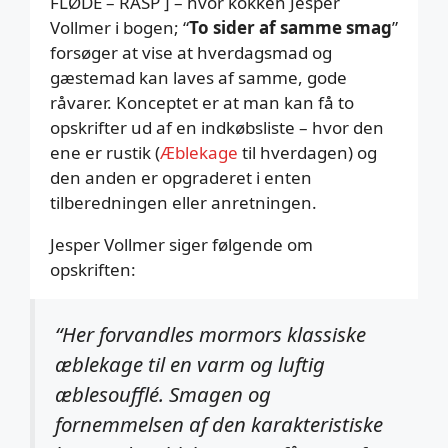
FLØDE – RASP ] – hvor kokken Jesper
Vollmer i bogen; “
To sider af samme smag
”
forsøger at vise at hverdagsmad og
gæstemad kan laves af samme, gode
råvarer. Konceptet er at man kan få to
opskrifter ud af en indkøbsliste – hvor den
ene er rustik (
Æblekage
til hverdagen) og
den anden er opgraderet i enten
tilberedningen eller anretningen.
Jesper Vollmer siger følgende om
opskriften:
“Her forvandles mormors klassiske
æblekage til en varm og luftig
æblesoufflé. Smagen og
fornemmelsen af den karakteristiske