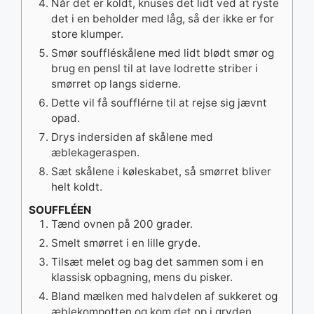
Når det er koldt, knuses det lidt ved at ryste
det i en beholder med låg, så der ikke er for
store klumper.
Smør souffléskålene med lidt blødt smør og
brug en pensl til at lave lodrette striber i
smørret op langs siderne.
Dette vil få soufflérne til at rejse sig jævnt
opad.
Drys indersiden af skålene med
æblekageraspen.
Sæt skålene i køleskabet, så smørret bliver
helt koldt.
SOUFFLÉEN
Tænd ovnen på 200 grader.
Smelt smørret i en lille gryde.
Tilsæt melet og bag det sammen som i en
klassisk opbagning, mens du pisker.
Bland mælken med halvdelen af sukkeret og
æblekompotten og kom det op i gryden.