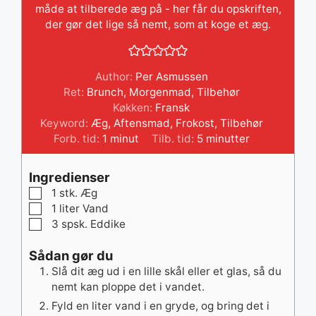
måde at tilberede æg på - her får du opskriften,
der gør det lige så nemt, som at koge et æg.
Author:
Per Asmussen
Ret:
Brunch, Morgenmad, Tilbehør
Køkken:
Fransk
Keyword:
Æg
,
Aftensmad
,
Frokost
,
Tilbehør
minut
minutter
Forb. tid:
1
minut
Tilb. tid:
5
minutter
Ingredienser
▢
1
stk.
Æg
▢
1
liter
Vand
▢
3
spsk.
Eddike
Sådan gør du
Slå dit æg ud i en lille skål eller et glas, så du
nemt kan ploppe det i vandet.
Fyld en liter vand i en gryde, og bring det i