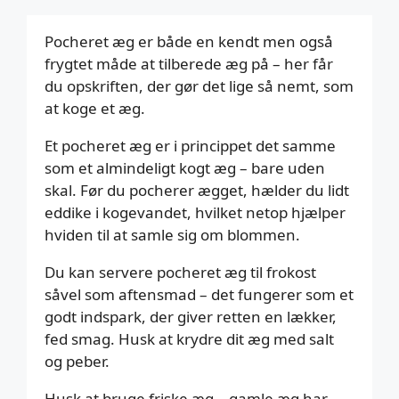
Pocheret æg er både en kendt men også
frygtet måde at tilberede æg på – her får
du opskriften, der gør det lige så nemt, som
at koge et æg.
Et pocheret æg er i princippet det samme
som et almindeligt kogt æg – bare uden
skal. Før du pocherer ægget, hælder du lidt
eddike i kogevandet, hvilket netop hjælper
hviden til at samle sig om blommen.
Du kan servere pocheret æg til frokost
såvel som aftensmad – det fungerer som et
godt indspark, der giver retten en lækker,
fed smag. Husk at krydre dit æg med salt
og peber.
Husk at bruge friske æg – gamle æg har