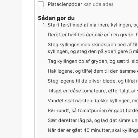
▢
Pistacienødder
kan udelades
Sådan gør du
Start først med at marinere kyllingen, og
Derefter hældes der olie en i en gryde, h
Steg kyllingen med skindsiden ned af til
kyllingen, og steg den på yderligere 5 mi
Tag kyllingen op af gryden, og sæt til si
Hak løgene, og tilføj dem til den samme o
Steg løgene til de bliver bløde, og tilfø
Tilsæt en dåse tomatpure, efterfulgt af
Vandet skal næsten dække kyllingen, men
Rør rundt, så tomatpuréen er godt fordel
Sæt derefter låg på, og lad det simre und
Når der er gået 40 minutter, skal kyllin