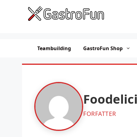
Hop
til
indhold
Teambuilding
GastroFun Shop
Foodelic
FORFATTER