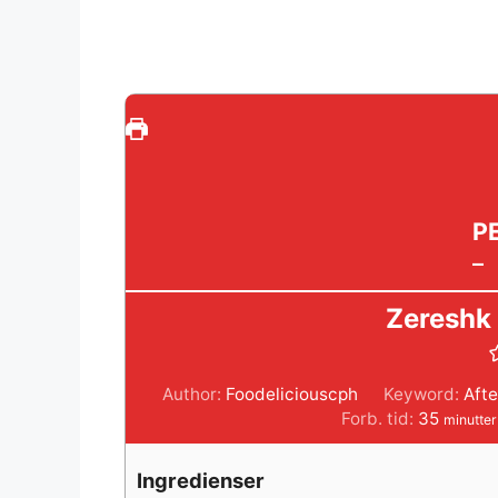
P
–
Zereshk
Author:
Foodeliciouscph
Keyword:
Aft
minutt
Forb. tid:
35
minutter
Ingredienser