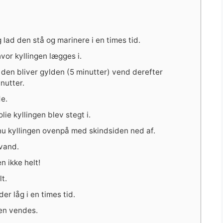
 lad den stå og marinere i en times tid.
vor kyllingen lægges i.
 den bliver gylden (5 minutter) vend derefter
nutter.
de.
lie kyllingen blev stegt i.
j nu kyllingen ovenpå med skindsiden ned af.
 vand.
 ikke helt!
t.
er låg i en times tid.
gen vendes.