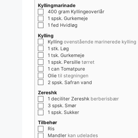
Kyllingmarinade
▢
400
gram
Kyllingeoverlår
▢
1
spsk.
Gurkemeje
▢
1
fed
Hvidløg
Kylling
▢
Kylling
ovenstående marinerede kylling
▢
1
stk.
Løg
▢
1
tsk.
Gurkemeje
▢
1
spsk.
Persille
tørret
▢
1
can
Tomatpure
▢
Olie
til stegningen
▢
2
spsk.
Safran vand
Zereshk
▢
1
deciliter
Zereshk
berberisbær
▢
3
spsk.
Smør
▢
1
spsk.
Sukker
Tilbehør
▢
Ris
▢
Mandler
kan udelades