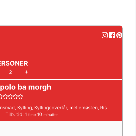
ERSONER
+
 polo ba morgh
ensmad
,
Kylling
,
Kyllingeoverlår
,
mellemøsten
,
Ris
er
time
minutter
Tilb. tid:
1
10
time
minutter