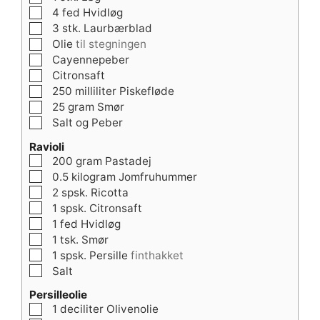
▢
4
fed
Hvidløg
▢
3
stk.
Laurbærblad
▢
Olie
til stegningen
▢
Cayennepeber
▢
Citronsaft
▢
250
milliliter
Piskefløde
▢
25
gram
Smør
▢
Salt og Peber
Ravioli
▢
200
gram
Pastadej
▢
0.5
kilogram
Jomfruhummer
▢
2
spsk.
Ricotta
▢
1
spsk.
Citronsaft
▢
1
fed
Hvidløg
▢
1
tsk.
Smør
▢
1
spsk.
Persille
finthakket
▢
Salt
Persilleolie
▢
1
deciliter
Olivenolie