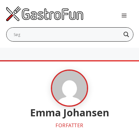
Hop
til
indhold
Emma Johansen
FORFATTER