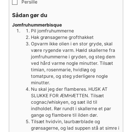
▢
Persille
Sådan gør du
Jomfruhummerbisque
Pil jomfruhummerne
Hak grønsagerne grofthakket
Opvarm ikke olien i en stor gryde, skal
være rygende varm. Hæld skallerne fra
jomfruhummerne i gryden, og steg dem
ved hård varme nogle minutter. Tilsæt
timian, rosenmarie, hvidløg og
tomatpure, og steg yderligere nogle
minutter.
Nu skal jeg der flamberes. HUSK AT
SLUKKE FOR ÆMHÆTTEN. Tilsæt
cognac/whiskyen, og sæt ild til
indholdet. Rør rundt i skallerne et par
gange og flambere til ilden dør.
Tilsæt hvidvin, laurbærblade og
grønsagerne, og lad suppen stå at simre i