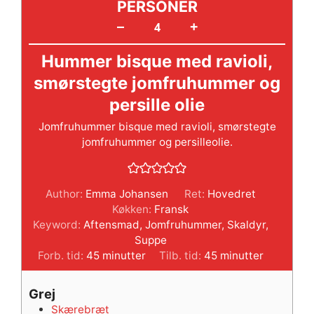
PERSONER
+
–
Hummer bisque med ravioli,
smørstegte jomfruhummer og
persille olie
Jomfruhummer bisque med ravioli, smørstegte
jomfruhummer og persilleolie.
Author:
Emma Johansen
Ret:
Hovedret
Køkken:
Fransk
Keyword:
Aftensmad
,
Jomfruhummer
,
Skaldyr
,
Suppe
minutter
minutter
Forb. tid:
45
minutter
Tilb. tid:
45
minutter
Grej
Skærebræt