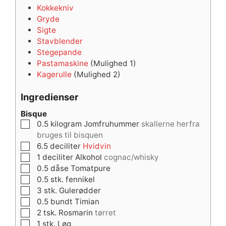
Kokkekniv
Gryde
Sigte
Stavblender
Stegepande
Pastamaskine
(Mulighed 1)
Kagerulle
(Mulighed 2)
Ingredienser
Bisque
▢
0.5
kilogram
Jomfruhummer
skallerne herfra
bruges til bisquen
▢
6.5
deciliter
Hvidvin
▢
1
deciliter
Alkohol
cognac/whisky
▢
0.5
dåse
Tomatpure
▢
0.5
stk.
fennikel
▢
3
stk.
Gulerødder
▢
0.5
bundt
Timian
▢
2
tsk.
Rosmarin
tørret
▢
1
stk.
Løg