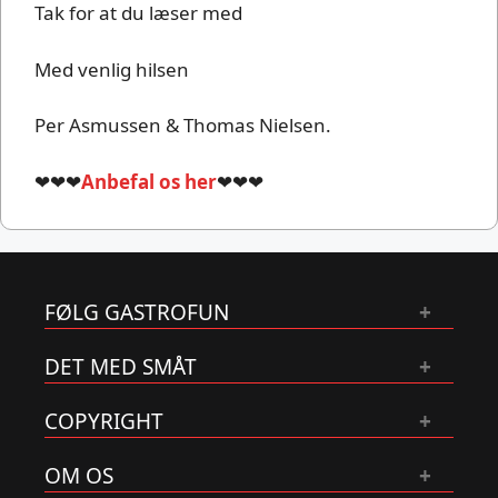
Tak for at du læser med
Med venlig hilsen
Per Asmussen & Thomas Nielsen.
❤❤❤
Anbefal os her
❤❤❤
FØLG GASTROFUN
DET MED SMÅT
COPYRIGHT
OM OS