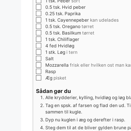
▢
1
tsk.
Peber
sort
▢
0.5
tsk.
Hvid peber
▢
0.25
tsk.
Paprika
▢
1
tsk.
Cayennepeber
kan udelades
▢
0.5
tsk.
Oregano
tørret
▢
0.5
tsk.
Basilkum
tørret
▢
1
tsk.
Chiliflager
▢
4
fed
Hvidløg
▢
1
stk.
Løg
i tern
▢
Salt
▢
Mozzarella
frisk eller hvilken ost man ka
▢
Rasp
▢
Æg
pisket
Sådan gør du
Alle krydderier, kylling, hvidløg og løg
Tag en spsk. af farsen og flad den ud. T
sammen til kugle.
Dyp nu kuglen i æg og derefter i rasp.
Steg dem til at de bliver gylden brune p