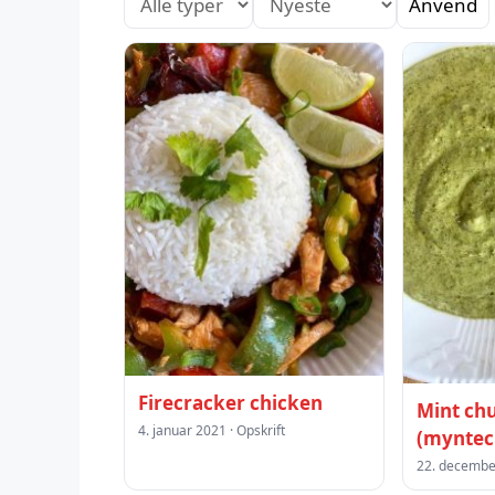
Anvend
Firecracker chicken
Mint ch
4. januar 2021 · Opskrift
(myntec
22. december