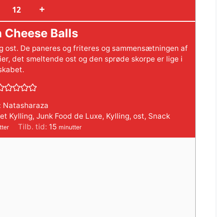
+
 Cheese Balls
g ost. De paneres og friteres og sammensætningen af
er, det smeltende ost og den sprøde skorpe er lige i
skabet. ⠀
:
Natasharaza
et Kylling
,
Junk Food de Luxe
,
Kylling
,
ost
,
Snack
tter
minutter
Tilb. tid:
15
tter
minutter