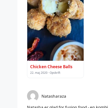
Chicken Cheese Balls
22. maj 2020 · Opskrift
Natasharaza
Natasha er glad for fusion food - en kombi