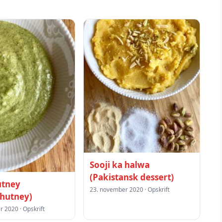
Sooji ka halwa
(Pakistansk dessert)
utney
23. november 2020 · Opskrift
hutney)
 2020 · Opskrift