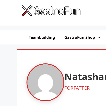
Hop
til
indhold
Teambuilding
GastroFun Shop
Natasha
FORFATTER