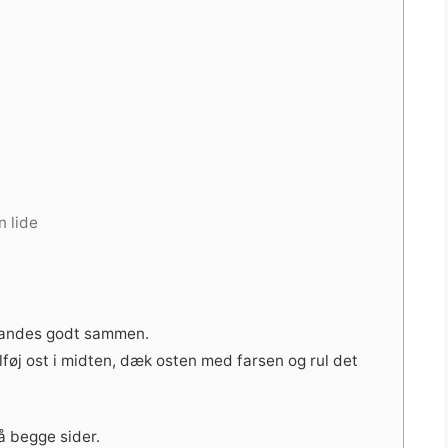
n lide
 blandes godt sammen.
ilføj ost i midten, dæk osten med farsen og rul det
å begge sider.