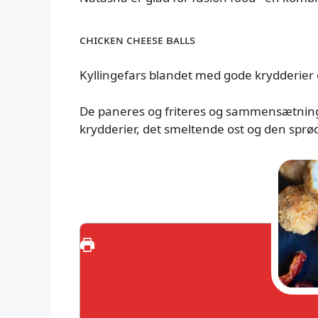
ᴄʜɪᴄᴋᴇɴ ᴄʜᴇᴇsᴇ ʙᴀʟʟs
Kyllingefars blandet med gode krydderier 
De paneres og friteres og sammensætninge
krydderier, det smeltende ost og den sprøde