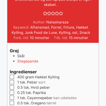
skabet. ⠀
Author:
Natasharaza
Keyword:
Aftensmad
,
Forret
,
friture
,
Hakket
Kylling
,
Junk Food de Luxe
,
Kylling
,
ost
,
Snack
minutter
minutter
Forb. tid:
10
minutter
Tilb. tid:
15
minutter
Grej
Skål
Stegepande
Ingredienser
▢
400
gram
Hakket Kylling
▢
1
tsk.
Peber
sort
▢
0.5
tsk.
Hvid peber
▢
0.25
tsk.
Paprika
▢
1
tsk.
Cayennepeber
kan udelades
▢
0.5
tsk.
Oregano
tørret