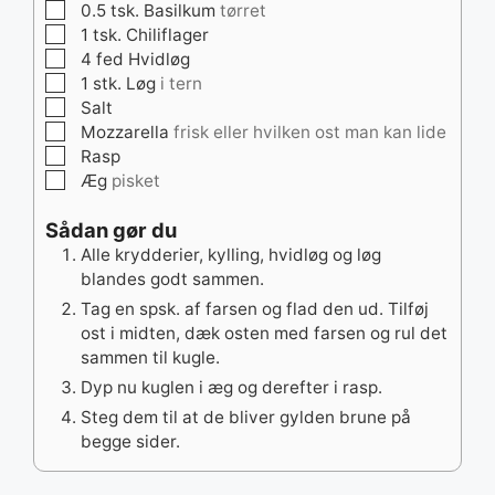
▢
0.5
tsk.
Basilkum
tørret
▢
1
tsk.
Chiliflager
▢
4
fed
Hvidløg
▢
1
stk.
Løg
i tern
▢
Salt
▢
Mozzarella
frisk eller hvilken ost man kan lide
▢
Rasp
▢
Æg
pisket
Sådan gør du
Alle krydderier, kylling, hvidløg og løg
blandes godt sammen.
Tag en spsk. af farsen og flad den ud. Tilføj
ost i midten, dæk osten med farsen og rul det
sammen til kugle.
Dyp nu kuglen i æg og derefter i rasp.
Steg dem til at de bliver gylden brune på
begge sider.