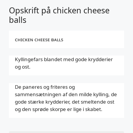
Opskrift på chicken cheese
balls
ᴄʜɪᴄᴋᴇɴ ᴄʜᴇᴇsᴇ ʙᴀʟʟs
Kyllingefars blandet med gode krydderier
og ost.
De paneres og friteres og
sammensætningen af den milde kylling, de
gode stærke krydderier, det smeltende ost
og den sprøde skorpe er lige i skabet.