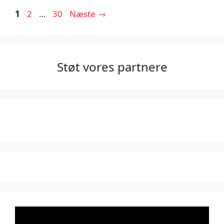
Side
Side
Side
1
2
…
30
Næste
→
Støt vores partnere