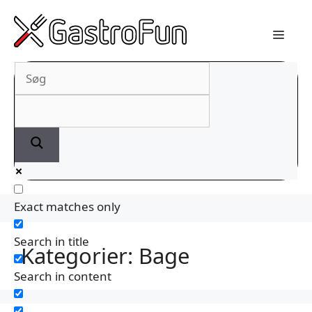
Hop
til
indhold
Exact matches only
Search in title
Kategorier:
Bage
Search in content