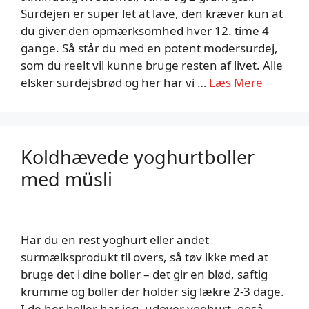
Surdejen er super let at lave, den kræver kun at
du giver den opmærksomhed hver 12. time 4
gange. Så står du med en potent modersurdej,
som du reelt vil kunne bruge resten af livet. Alle
elsker surdejsbrød og her har vi …
Læs Mere
Koldhævede yoghurtboller
med müsli
Har du en rest yoghurt eller andet
surmælksprodukt til overs, så tøv ikke med at
bruge det i dine boller – det gir en blød, saftig
krumme og boller der holder sig lækre 2-3 dage.
I de her boller har jeg, udover yoghurt, også