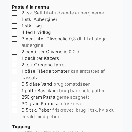
Pasta á la norma
▢
2
tsk.
Salt
til at udvande auberginerne
▢
1
stk.
Auberginer
▢
1
stk.
Løg
▢
4
fed
Hvidløg
▢
3
centiliter
Olivenolie
0,3 dl, til at stege
aubergine
▢
2
centiliter
Olivenolie
0,2 dl
▢
1
deciliter
Kapers
▢
2
tsk.
Oregano
tørret
▢
1
dåse
Flåede tomater
kan erstattes af
passata
▢
0.5
dåse
Vand
brug tomatdåsen
▢
1
potte
Basilikum
brug bare hele potten
▢
250
gram
Pasta
gerne spaghetti
▢
30
gram
Parmesan
friskrevet
▢
0.5
tsk.
Peber
friskrevet, brug 1 tsk. hvis du
er vild med peber
Topping
▢