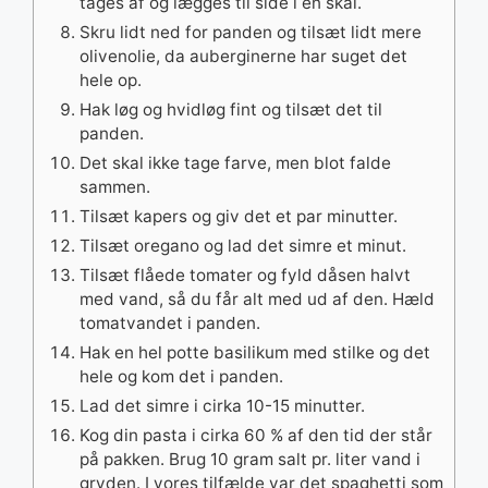
tages af og lægges til side i en skål.
Skru lidt ned for panden og tilsæt lidt mere
olivenolie, da auberginerne har suget det
hele op.
Hak løg og hvidløg fint og tilsæt det til
panden.
Det skal ikke tage farve, men blot falde
sammen.
Tilsæt kapers og giv det et par minutter.
Tilsæt oregano og lad det simre et minut.
Tilsæt flåede tomater og fyld dåsen halvt
med vand, så du får alt med ud af den. Hæld
tomatvandet i panden.
Hak en hel potte basilikum med stilke og det
hele og kom det i panden.
Lad det simre i cirka 10-15 minutter.
Kog din pasta i cirka 60 % af den tid der står
på pakken. Brug 10 gram salt pr. liter vand i
gryden. I vores tilfælde var det spaghetti som