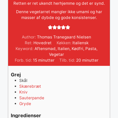
Retten er ret ukendt herhjemme og det er synd.
Denne vegetarret mangler ikke umami og har
masser af dybde og gode konsistenser.
Author:
Thomas Tranegaard Nielsen
Ret:
Hovedret
Køkken:
Italiensk
Keyword:
Aftensmad
,
Italien
,
Kødfri
,
Pasta
,
Vegetar
minutter
minutter
Forb. tid:
15
minutter
Tilb. tid:
20
minutter
Grej
Skål
Skærebræt
Kniv
Sauterpande
Gryde
Ingredienser