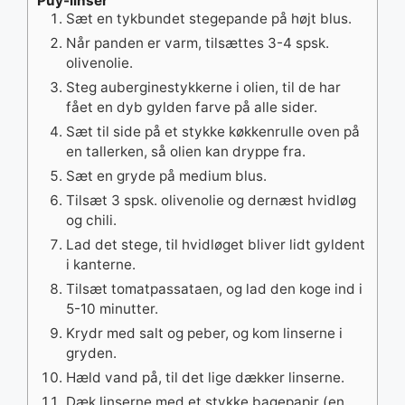
Puy-linser
Sæt en tykbundet stegepande på højt blus.
Når panden er varm, tilsættes 3-4 spsk.
olivenolie.
Steg auberginestykkerne i olien, til de har
fået en dyb gylden farve på alle sider.
Sæt til side på et stykke køkkenrulle oven på
en tallerken, så olien kan dryppe fra.
Sæt en gryde på medium blus.
Tilsæt 3 spsk. olivenolie og dernæst hvidløg
og chili.
Lad det stege, til hvidløget bliver lidt gyldent
i kanterne.
Tilsæt tomatpassataen, og lad den koge ind i
5-10 minutter.
Krydr med salt og peber, og kom linserne i
gryden.
Hæld vand på, til det lige dækker linserne.
Dæk linserne med et stykke bagepapir (en