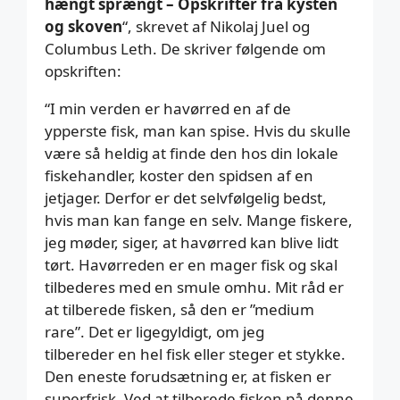
hængt sprængt – Opskrifter fra kysten
og skoven
“, skrevet af Nikolaj Juel og
Columbus Leth. De skriver følgende om
opskriften:
“I min verden er havørred en af de
ypperste fisk, man kan spise. Hvis du skulle
være så heldig at finde den hos din lokale
fiskehandler, koster den spidsen af en
jetjager. Derfor er det selvfølgelig bedst,
hvis man kan fange en selv. Mange fiskere,
jeg møder, siger, at havørred kan blive lidt
tørt. Havørreden er en mager fisk og skal
tilbederes med en smule omhu. Mit råd er
at tilberede fisken, så den er ”medium
rare”. Det er ligegyldigt, om jeg
tilbereder en hel fisk eller steger et stykke.
Den eneste forudsætning er, at fisken er
superfrisk. Ved at tilberede fisken på denne