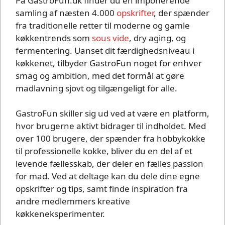
På GastroFun.dk finder du en imponerende
samling af næsten 4.000
opskrifter
, der spænder
fra traditionelle retter til moderne og gamle
køkkentrends som
sous vide
, dry aging, og
fermentering. Uanset dit færdighedsniveau i
køkkenet, tilbyder GastroFun noget for enhver
smag og ambition, med det formål at gøre
madlavning sjovt og tilgængeligt for alle.
GastroFun skiller sig ud ved at være en platform,
hvor brugerne aktivt bidrager til indholdet. Med
over 100 brugere, der spænder fra hobbykokke
til professionelle kokke, bliver du en del af et
levende fællesskab, der deler en fælles passion
for mad. Ved at deltage kan du dele dine egne
opskrifter og tips, samt finde inspiration fra
andre medlemmers kreative
køkkeneksperimenter.