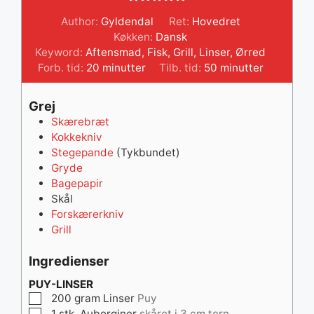
Author:
Gyldendal
Ret:
Hovedret
Køkken:
Dansk
Keyword:
Aftensmad
,
Fisk
,
Grill
,
Linser
,
Ørred
minutter
minutter
Forb. tid:
20
minutter
Tilb. tid:
50
minutter
Grej
Skærebræt
Kokkekniv
Stegepande
(Tykbundet)
Gryde
Bagepapir
Skål
Forskærerkniv
Grill
Ingredienser
PUY-LINSER
▢
200
gram
Linser
Puy
▢
1
stk.
Auberginer
skåret i 3 cm tern