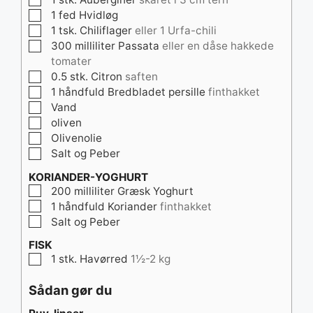
▢
1
fed
Hvidløg
▢
1
tsk.
Chiliflager
eller 1 Urfa-chili
▢
300
milliliter
Passata
eller en dåse hakkede
tomater
▢
0.5
stk.
Citron
saften
▢
1
håndfuld
Bredbladet persille
finthakket
▢
Vand
▢
oliven
▢
Olivenolie
▢
Salt og Peber
KORIANDER-YOGHURT
▢
200
milliliter
Græsk Yoghurt
▢
1
håndfuld
Koriander
finthakket
▢
Salt og Peber
FISK
▢
1
stk.
Havørred
1½-2 kg
Sådan gør du