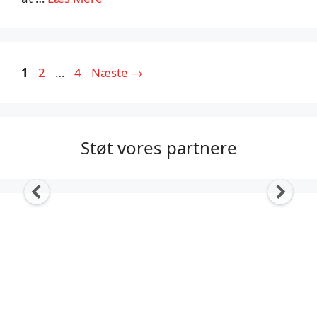
Side
Side
Side
1
2
…
4
Næste
→
Støt vores partnere