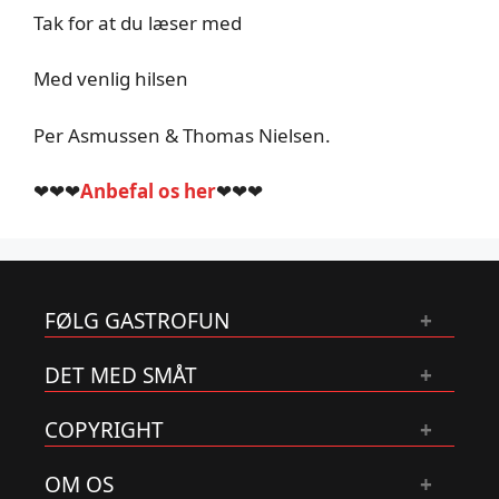
Tak for at du læser med
Med venlig hilsen
Per Asmussen & Thomas Nielsen.
❤❤❤
Anbefal os her
❤❤❤
FØLG GASTROFUN
DET MED SMÅT
COPYRIGHT
OM OS