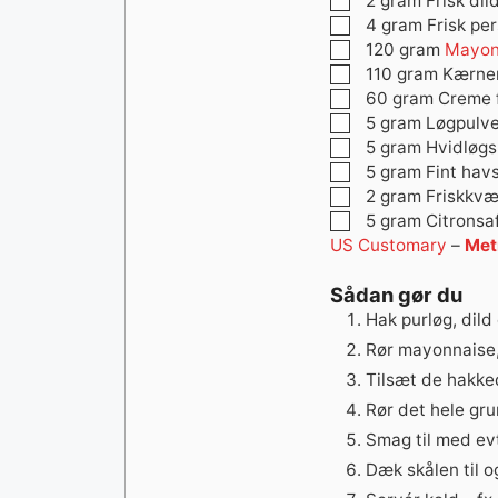
2
gram
Frisk dil
▢
4
gram
Frisk per
▢
120
gram
Mayon
▢
110
gram
Kærne
▢
60
gram
Creme 
▢
5
gram
Løgpulve
▢
5
gram
Hvidløgs
▢
5
gram
Fint havs
▢
2
gram
Friskkvæ
▢
5
gram
Citronsa
US Customary
–
Met
Sådan gør du
Hak purløg, dild 
Rør mayonnaise,
Tilsæt de hakked
Rør det hele gr
Smag til med evt.
Dæk skålen til o