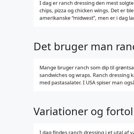
I dag er ranch dressing den mest solgte
chips, pizza og chicken wings. Det er bl
amerikanske “midwest”, men er i dag l
Det bruger man ranc
Mange bruger ranch som dip til grøntsags
sandwiches og wraps. Ranch dressing kan
med pastasalater. I USA spiser man også r
Variationer og forto
I dag findes ranch dressing i et utal a