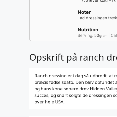
Servér kold – fx
Noter
Lad dressingen træk
Nutrition
Serving:
50
|
Cal
gram
Opskrift på ranch dr
Ranch dressing er i dag så udbredt, at 
præcis fødselsdato. Den blev opfundet 
og hans kone senere drev Hidden Valley 
succes, og snart solgte de dressingen s
over hele USA.