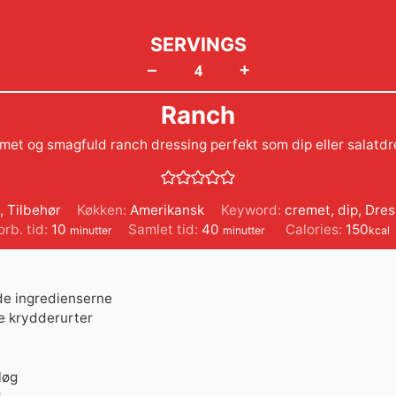
SERVINGS
+
–
Ranch
met og smagfuld ranch dressing perfekt som dip eller salatdr
, Tilbehør
Køkken:
Amerikansk
Keyword:
cremet
,
dip
,
Dres
minutter
minutter
orb. tid:
10
Samlet tid:
40
Calories:
150
minutter
minutter
kcal
nde ingredienserne
ke krydderurter
løg