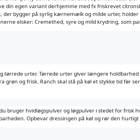
lave din egen variant derhjemme med fx friskrevet citronsk
t, der bygger på syrlig kærnemælk og milde urter, holder
anerne elsker: Cremethed, syre og mild krydring, som pas
 tørrede urter. Tørrede urter giver længere holdbarhed 
a grøn og frisk. Ranch skal stå på køl et stykke tid før s
u bruger hvidløgspulver og løgpulver i stedet for frisk hv
arheden. Opbevar dressingen på køl og rør den hurtigt 