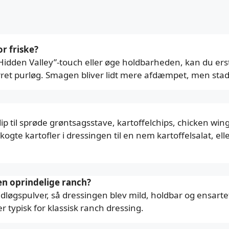
or friske?
 “Hidden Valley”-touch eller øge holdbarheden, kan du ers
 tørret purløg. Smagen bliver lidt mere afdæmpet, men stadi
p til sprøde grøntsagsstave, kartoffelchips, chicken wings
kogte kartofler i dressingen til en nem kartoffelsalat, e
den oprindelige ranch?
øgspulver, så dressingen blev mild, holdbar og ensartet
 typisk for klassisk ranch dressing.