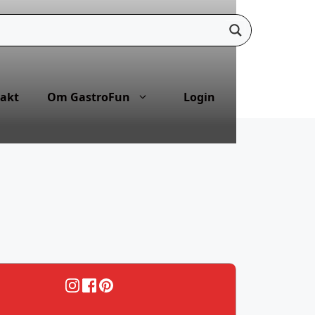
akt
Om GastroFun
Login