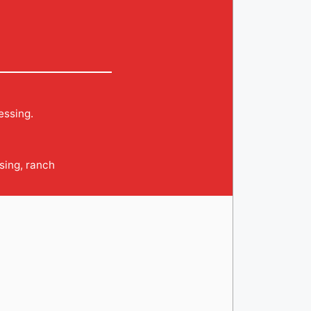
essing.
sing
,
ranch