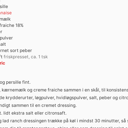
d
sille
naise
mælk
fraiche 18%
r
pulver
alt
rnet sort peber
ft
friskpresset, ca. 1 tsk
ric
og persille fint.
 kærnemælk og creme fraiche sammen i en skål, til konsistens
e krydderurter, løgpulver, hvidløgspulver, salt, peber og citr
undigt sammen til en cremet dressing.
 lidt ekstra salt eller citronsaft.
g lad ranch dressingen trække på køl i mindst 30 minutter, så