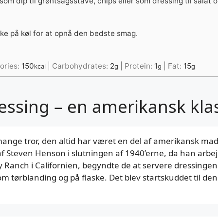
 som dip til grøntsagsstave, chips eller som dressing til salat 
ke på køl for at opnå den bedste smag.
ories:
150
|
Carbohydrates:
2
|
Protein:
1
|
Fat:
15
kcal
g
g
g
essing – en amerikansk kla
mange tror, den altid har været en del af amerikansk ma
af Steven Henson i slutningen af 1940’erne, da han arbe
Ranch i Californien, begyndte de at servere dressingen f
om tørblanding og på flaske. Det blev startskuddet til de