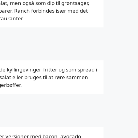
lat, men også som dip til grøntsager,
erbarer. Ranch forbindes især med det
tauranter.
e kyllingevinger, fritter og som spread i
alat eller bruges til at røre sammen
gerbøffer.
r er versioner med bacon, avocado,