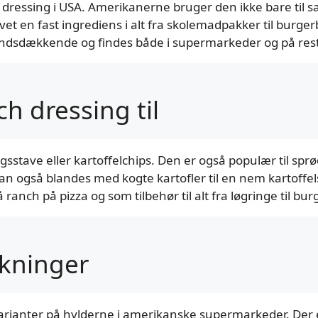
 dressing i USA. Amerikanerne bruger den ikke bare til sa
evet en fast ingrediens i alt fra skolemadpakker til burg
andsdækkende og findes både i supermarkeder og på res
h dressing til
stave eller kartoffelchips. Den er også populær til sprød
 også blandes med kogte kartofler til en nem kartoffels
anch på pizza og som tilbehør til alt fra løgringe til bur
lkninger
f varianter på hylderne i amerikanske supermarkeder. De