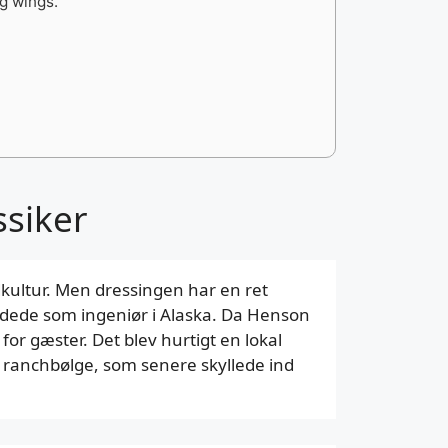
og wings.
ssiker
dkultur. Men dressingen har en ret
jdede som ingeniør i Alaska. Da Henson
or gæster. Det blev hurtigt en lokal
n ranchbølge, som senere skyllede ind