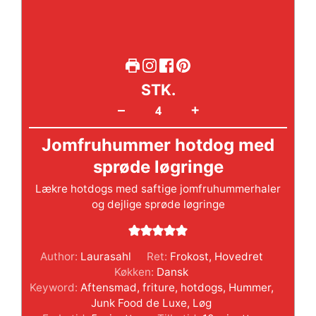
STK.
+
–
Jomfruhummer hotdog med
sprøde løgringe
Lækre hotdogs med saftige jomfruhummerhaler
og dejlige sprøde løgringe
Author:
Laurasahl
Ret:
Frokost, Hovedret
Køkken:
Dansk
Keyword:
Aftensmad
,
friture
,
hotdogs
,
Hummer
,
Junk Food de Luxe
,
Løg