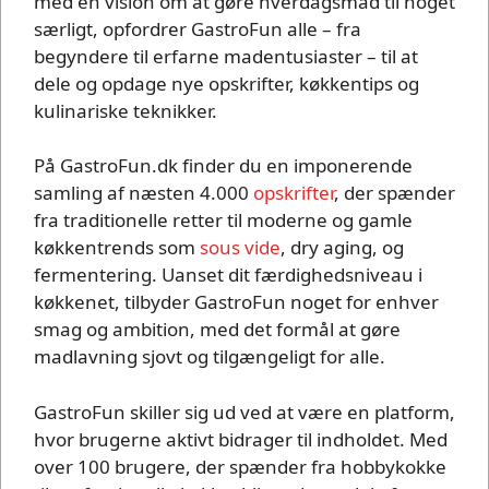
med en vision om at gøre hverdagsmad til noget
særligt, opfordrer GastroFun alle – fra
begyndere til erfarne madentusiaster – til at
dele og opdage nye opskrifter, køkkentips og
kulinariske teknikker.
På GastroFun.dk finder du en imponerende
samling af næsten 4.000
opskrifter
, der spænder
fra traditionelle retter til moderne og gamle
køkkentrends som
sous vide
, dry aging, og
fermentering. Uanset dit færdighedsniveau i
køkkenet, tilbyder GastroFun noget for enhver
smag og ambition, med det formål at gøre
madlavning sjovt og tilgængeligt for alle.
GastroFun skiller sig ud ved at være en platform,
hvor brugerne aktivt bidrager til indholdet. Med
over 100 brugere, der spænder fra hobbykokke