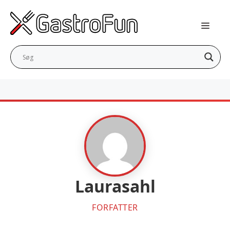
Hop
til
indhold
Laurasahl
FORFATTER