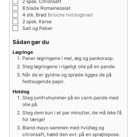
▢
2
spsk.
Citronsaft
▢
8
blade
Romainesalat
▢
4
stk.
Brød
Brioche hotdogbrød
▢
2
spsk.
Karse
▢
Salt og Peber
Sådan gør du
Løgringe
Paner løgringene i mel, æg og pankorasp.
Steg løgringene i rigeligt olie på en pande.
Når de er gyldne og sprøde ligges de på
fedtsugende papir.
Hotdog
Steg jomfruhummer på en varm pande med
olie på.
Steg dem kun i et par minutter, de må ikke få
for længe!
Bland mayo sammen med hvidløg og
citronsaft, hæld den evt. på en sprøjtepose.