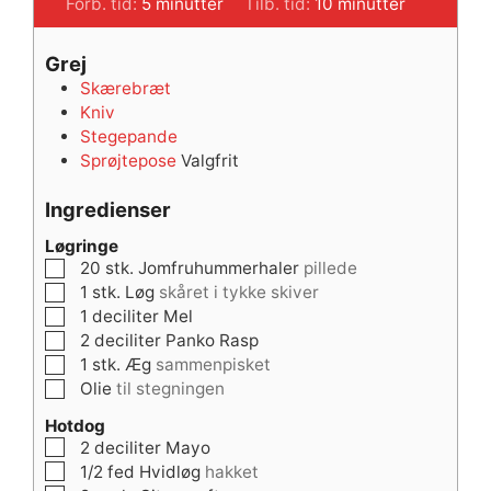
minutter
minutter
Forb. tid:
5
minutter
Tilb. tid:
10
minutter
Grej
Skærebræt
Kniv
Stegepande
Sprøjtepose
Valgfrit
Ingredienser
Løgringe
▢
20
stk.
Jomfruhummerhaler
pillede
▢
1
stk.
Løg
skåret i tykke skiver
▢
1
deciliter
Mel
▢
2
deciliter
Panko Rasp
▢
1
stk.
Æg
sammenpisket
▢
Olie
til stegningen
Hotdog
▢
2
deciliter
Mayo
▢
1/2
fed
Hvidløg
hakket