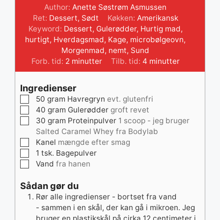
Author:
Anette Søstrøm Asmussen
Ret:
Dessert, Sødt
Køkken:
Amerikansk
Keyword:
Dessert
,
Gulerødder
,
Hurtig mad
,
hurtigt
,
Hverdagsmad
,
Kage
,
microbølgeovn
,
Morgenmad
,
nemt
,
Sund
minutter
minutter
Forb. tid:
2
minutter
Tilb. tid:
4
minutter
Ingredienser
▢
50
gram
Havregryn
evt. glutenfri
▢
40
gram
Gulerødder
groft revet
▢
30
gram
Proteinpulver
1 scoop - jeg bruger
Salted Caramel Whey fra Bodylab
▢
Kanel
mængde efter smag
▢
1
tsk.
Bagepulver
▢
Vand
fra hanen
Sådan gør du
Rør alle ingredienser - bortset fra vand
- sammen i en skål, der kan gå i mikroen. Jeg
bruger en plastikskål på cirka 12 centimeter i