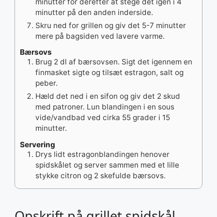
minutter for derefter at stege det igen i 4
minutter på den anden inderside.
Skru ned for grillen og giv det 5-7 minutter
mere på bagsiden ved lavere varme.
Bærsovs
Brug 2 dl af bærsovsen. Sigt det igennem en
finmasket sigte og tilsæt estragon, salt og
peber.
Hæld det ned i en sifon og giv det 2 skud
med patroner. Lun blandingen i en sous
vide/vandbad ved cirka 55 grader i 15
minutter.
Servering
Drys lidt estragonblandingen henover
spidskålet og server sammen med et lille
stykke citron og 2 skefulde bærsovs.
Opskrift på grillet spidskål