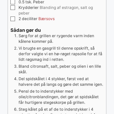
▢
0.5
tsk.
Peber
▢
Krydderier
Blanding af estragon, salt og
peber
▢
2
deciliter
Bærsovs
Sådan gør du
Sørg for at grillen er rygende varm inden
kålene kommer på.
Vi brugte en gasgrill til denne opskrift, så
derfor valgte vi en hø-røget rapsolie for at få
lidt røgsmag ind i retten.
Bland citronsaft, salt, peber og olien i en lille
skål.
Del spidskålet i 4 stykker, først ved at
halvere det på langs og gøre det samme igen.
Pensl de to inderstykker med
olie/citronblandingen, det gør at spidskålet
får hurtigere stegeskorpe på grillen.
Steg kålet på et af de to inderstykker i 4