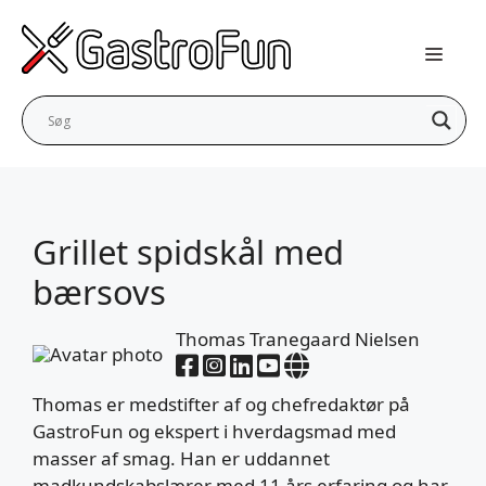
Hop
til
indhold
Grillet spidskål med
bærsovs
Thomas Tranegaard Nielsen
Thomas er medstifter af og chefredaktør på
GastroFun og ekspert i hverdagsmad med
masser af smag. Han er uddannet
madkundskabslærer med 11 års erfaring og har