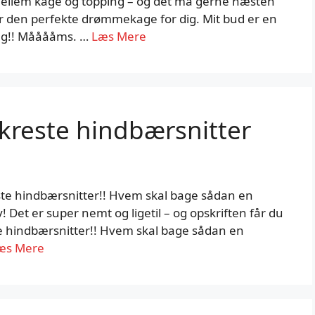
ellem kage og topping – og det må gerne næsten
r den perfekte drømmekage for dig. Mit bud er en
ing!! Mååååms. …
Læs Mere
reste hindbærsnitter
te hindbærsnitter!! Hvem skal bage sådan en
v! Det er super nemt og ligetil – og opskriften får du
e hindbærsnitter!! Hvem skal bage sådan en
æs Mere