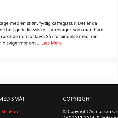
age med en skøn, fyldig kaffeglasur! Det er da
af de helt gode klassiske skærekager, som man bare
n rørende nem at lave. Så i forbindelse med min
t min svigermor om …
Læs Mere
MED SMÅT
COPYRIGHT
astroFun
© Copyright Asmussen On
ApS 2017-2024. Billeder o