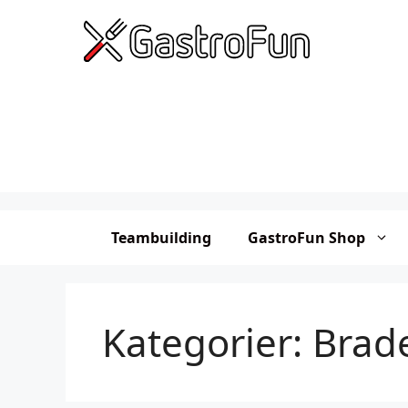
Hop
til
indhold
Teambuilding
GastroFun Shop
Kategorier:
Brad