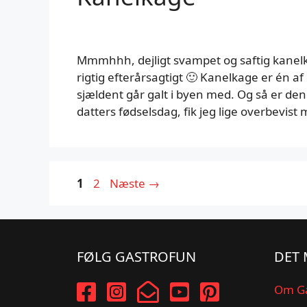
Mmmhhh, dejligt svampet og saftig kanelk
rigtig efterårsagtigt 🙂 Kanelkage er én 
sjældent går galt i byen med. Og så er de
datters fødselsdag, fik jeg lige overbevis
Side
Side
1
2
Næste
→
FØLG GASTROFUN
DET 
Om G