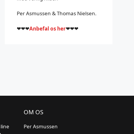
Per Asmussen & Thomas Nielsen.
❤❤❤
Anbefal os her
❤❤❤
OM OS
line
Per Asmussen
g