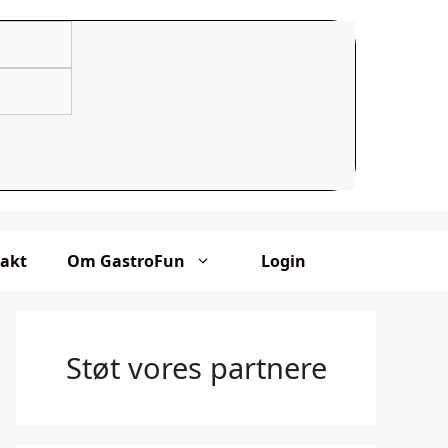
akt
Om GastroFun
Login
Støt vores partnere