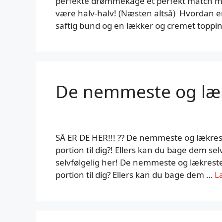
perfekte drømmekage et perfekt match m
være halv-halv! (Næsten altså) Hvordan e
saftig bund og en lækker og cremet topp
De nemmeste og læk
SÅ ER DE HER!!! ?? De nemmeste og lækres
portion til dig?! Ellers kan du bage dem sel
selvfølgelig her! De nemmeste og lækrest
portion til dig? Ellers kan du bage dem …
L