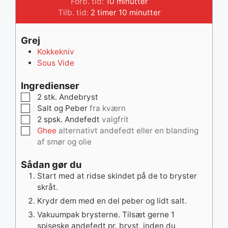
minutter
Forb. tid:
10
minutter
timer
minutter
Tilb. tid:
2
timer
10
minutter
Grej
Kokkekniv
Sous Vide
Ingredienser
▢
2
stk.
Andebryst
▢
Salt og Peber
fra kværn
▢
2
spsk.
Andefedt
valgfrit
▢
Ghee
alternativt andefedt eller en blanding
af smør og olie
Sådan gør du
Start med at ridse skindet på de to bryster
skråt.
Krydr dem med en del peber og lidt salt.
Vakuumpak brysterne. Tilsæt gerne 1
spiseske andefedt pr. bryst, inden du