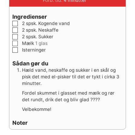
Forb. tid:
4
minutter
Ingredienser
▢
2
spsk.
Kogende vand
▢
2
spsk.
Neskaffe
▢
2
spsk.
Sukker
▢
Mælk
1 glas
▢
Isterninger
Sådan gør du
Hæld vand, neskaffe og sukker i en skål og
pisk det med el-pisker til det er tykt i cirka 3
minutter.
Fordel skummet i glasset med mælk og rør
det rundt, drik det og bliv glad ???‍?
Velbekomme!
Noter