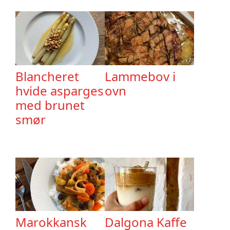
Blancheret
Lammebov i
hvide asparges
ovn
med brunet
smør
Marokkansk
Dalgona Kaffe