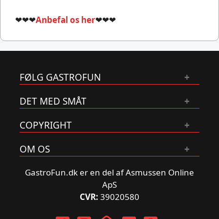
❤❤❤
Anbefal os her
❤❤❤
FØLG GASTROFUN
DET MED SMÅT
COPYRIGHT
OM OS
GastroFun.dk er en del af Asmussen Online
ApS
CVR:
39020580