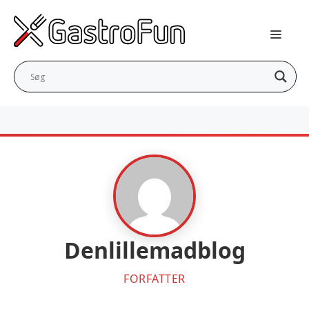
Hop
til
indhold
Denlillemadblog
FORFATTER