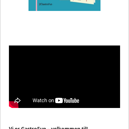
Vi er GastroFun – velkommen til!