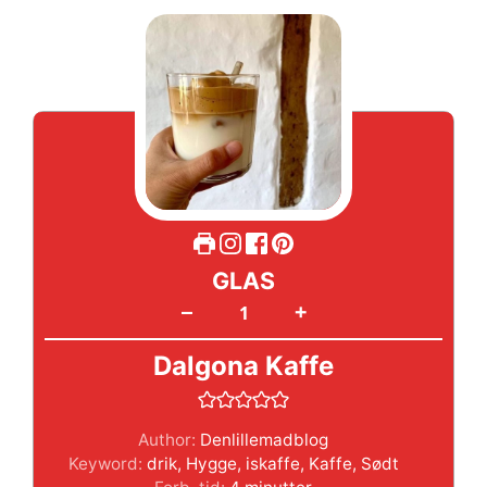
GLAS
+
–
Dalgona Kaffe
Author:
Denlillemadblog
Keyword:
drik
,
Hygge
,
iskaffe
,
Kaffe
,
Sødt
minutter