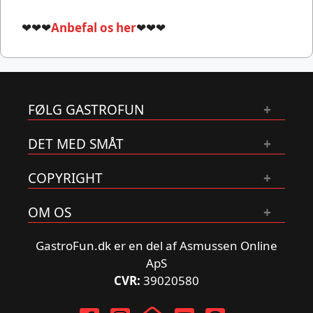
❤❤❤
Anbefal os her
❤❤❤
FØLG GASTROFUN
DET MED SMÅT
COPYRIGHT
OM OS
GastroFun.dk er en del af Asmussen Online
ApS
CVR:
39020580