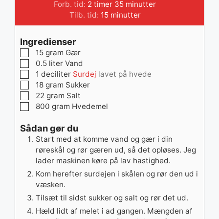
timer
minutter
Forb. tid:
2
timer
35
minutter
minutter
Tilb. tid:
15
minutter
Ingredienser
▢
15
gram
Gær
▢
0.5
liter
Vand
▢
1
deciliter
Surdej
lavet på hvede
▢
18
gram
Sukker
▢
22
gram
Salt
▢
800
gram
Hvedemel
Sådan gør du
Start med at komme vand og gær i din
røreskål og rør gæren ud, så det opløses. Jeg
lader maskinen køre på lav hastighed.
Kom herefter surdejen i skålen og rør den ud i
væsken.
Tilsæt til sidst sukker og salt og rør det ud.
Hæld lidt af melet i ad gangen. Mængden af