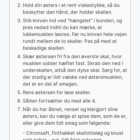
Hold din østers i et rent viskestykke, så du
beskytter den hånd, der holder skallen.
Stik kniven ind ved "hængslet" i bunden, og
pres nedad indtil du kan mærke, at
lukkemusklen løsnes. Før nu kniven hele vejen
rundt mellem de to skaller. Pas på med at
beskadige skallen.
Skær østersen fri fra den øverste skal, hvor
musklen sidder hæftet fast. Skrab den ned i
underskallen, altså den dybe skal. Sørg for, at
der stadig er lidt væske ved østersmusklen,
det er en del af smagen.
Rens østersen for løse skaller.
Sådan fortsætter du med alle 4.
Når du har åbnet, renset og klargjort dine
østers, kan du vælge at spise dem, som de er,
eller give dem lidt smag som følgende:
- Citronsaft, finthakket skallotteløg og knust
sort peber - evt. lidt frisk estragon.