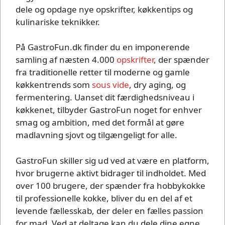
dele og opdage nye opskrifter, køkkentips og
kulinariske teknikker.
På GastroFun.dk finder du en imponerende
samling af næsten 4.000
opskrifter
, der spænder
fra traditionelle retter til moderne og gamle
køkkentrends som
sous vide
, dry aging, og
fermentering. Uanset dit færdighedsniveau i
køkkenet, tilbyder GastroFun noget for enhver
smag og ambition, med det formål at gøre
madlavning sjovt og tilgængeligt for alle.
GastroFun skiller sig ud ved at være en platform,
hvor brugerne aktivt bidrager til indholdet. Med
over 100 brugere, der spænder fra hobbykokke
til professionelle kokke, bliver du en del af et
levende fællesskab, der deler en fælles passion
for mad. Ved at deltage kan du dele dine egne