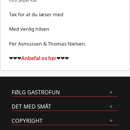
Foto: Jesper Rais
Tak for at du læser med
Med venlig hilsen
Per Asmussen & Thomas Nielsen.
❤❤❤
Anbefal os her
❤❤❤
FØLG GASTROFUN
DET MED SMÅT
COPYRIGHT