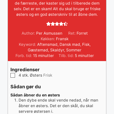
de færreste, der kaster sig ud i tilberede dem
selv. Det er en skam! Alt du skal bruge er friske
østers og en god østerskniv til at åbne dem.
Author:
Per Asmussen
Ret:
Forret
Køkken:
Fransk
Keyword:
Aftensmad
,
Dansk mad
,
Fisk
,
Gæstemad
,
Skaldyr
,
Sommer
minutter
minutter
Forb. tid:
15
minutter
Tilb. tid:
5
minutter
Ingredienser
▢
4
stk.
Østers
Frisk
Sådan gør du
Sådan åbner du en østers
Den dybe ende skal vende nedad, når man
åbner en østers. Det er den skål, du skal
servere østersen i.