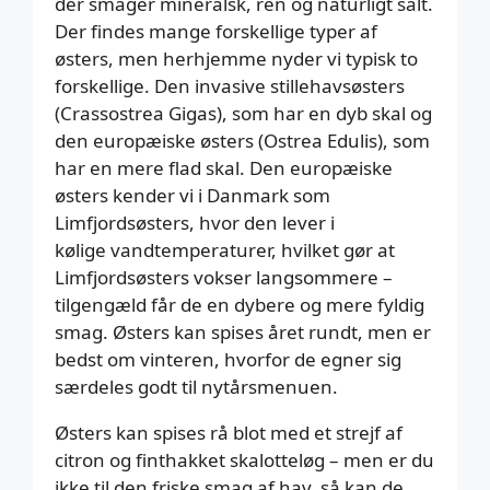
der smager mineralsk, ren og naturligt salt.
Der findes mange forskellige typer af
østers, men herhjemme nyder vi typisk to
forskellige. Den invasive stillehavsøsters
(Crassostrea Gigas), som har en dyb skal og
den europæiske østers (Ostrea Edulis), som
har en mere flad skal. Den europæiske
østers kender vi i Danmark som
Limfjordsøsters, hvor den lever i
kølige vandtemperaturer, hvilket gør at
Limfjordsøsters vokser langsommere –
tilgengæld får de en dybere og mere fyldig
smag. Østers kan spises året rundt, men er
bedst om vinteren, hvorfor de egner sig
særdeles godt til nytårsmenuen.
Østers kan spises rå blot med et strejf af
citron og finthakket skalotteløg – men er du
ikke til den friske smag af hav, så kan de