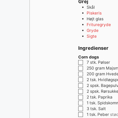
Grej
Skål
Piskeris
Højt glas
Frituregryde
Gryde
Sigte
Ingredienser
Corn dogs
▢
7
stk.
Pølser
▢
250
gram
Majsm
▢
200
gram
Hved
▢
2
tsk.
Hvidløgsp
▢
2
spsk.
Bagepul
▢
2
spsk.
Rørsukke
▢
2
tsk.
Paprika
▢
1
tsk.
Spidskom
▢
3
tsk.
Salt
▢
1
tsk.
Peber
stø