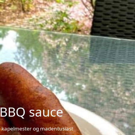
 BBQ sauce
, kapelmester og madentusiast