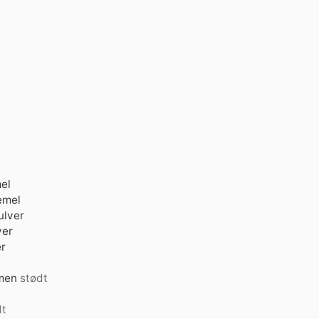
el
emel
ulver
ver
r
men
stødt
dt