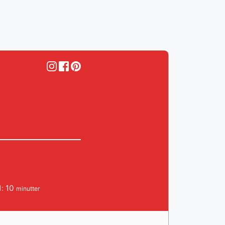
minutter
d:
10
minutter