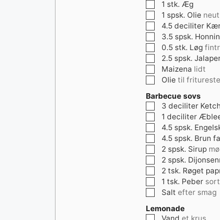
▢
1
stk.
Æg
▢
1
spsk.
Olie
neut
▢
4.5
deciliter
Kæ
▢
3.5
spsk.
Honni
▢
0.5
stk.
Løg
fint
▢
2.5
spsk.
Jalape
▢
Maizena
lidt
▢
Olie
til fritures
Barbecue sovs
▢
3
deciliter
Ketc
▢
1
deciliter
Æble
▢
4.5
spsk.
Engels
▢
4.5
spsk.
Brun fa
▢
2
spsk.
Sirup
mø
▢
2
spsk.
Dijonse
▢
2
tsk.
Røget pap
▢
1
tsk.
Peber
sort
▢
Salt
efter smag
Lemonade
▢
Vand
et krus