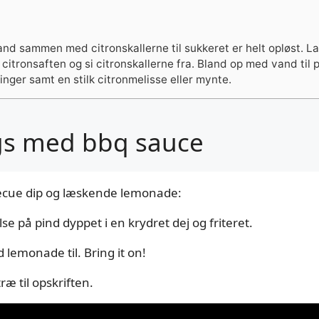
nd sammen med citronskallerne til sukkeret er helt opløst. L
t citronsaften og si citronskallerne fra. Bland op med vand til
inger samt en stilk citronmelisse eller mynte.
ogs med bbq sauce
ecue dip og læskende lemonade:
se på pind dyppet i en krydret dej og friteret.
d lemonade til. Bring it on!
æ til opskriften.