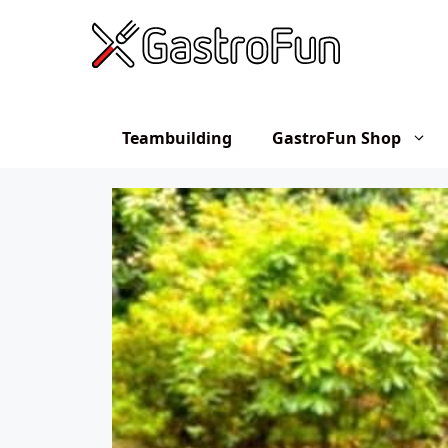
Hop
til
indhold
Teambuilding
GastroFun Shop