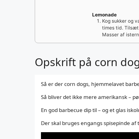
Lemonade
Kog sukker og va
times tid. Tilsæ
Masser af istern
Opskrift på corn d
Så er der corn dogs, hjemmelavet barb
Så bliver det ikke mere amerikansk – pøl
En god barbecue dip til – og et glas iskol
Der skal bruges engangs spisepinde af tr