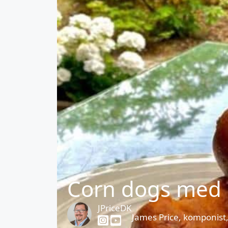
Corn dogs med
JPriceDK
James Price, komponist