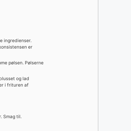
e ingredienser.
 konsistensen er
umme pølsen. Pølserne
blusset og lad
 i frituren af
. Smag til.