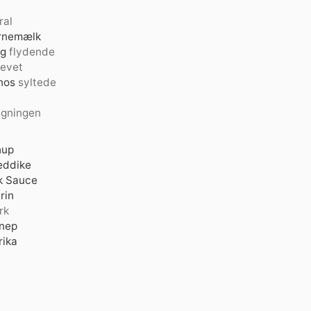
ral
rnemælk
ng
flydende
revet
nos
syltede
tegningen
hup
eddike
k Sauce
rin
rk
nnep
rika