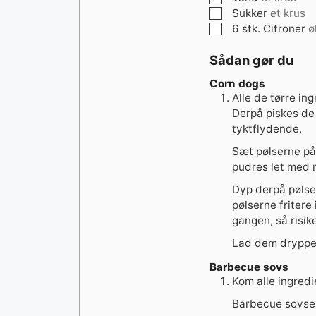
▢
Sukker
et krus
▢
6
stk.
Citroner
ø
Sådan gør du
Corn dogs
Alle de tørre i
Derpå piskes de 
tyktflydende.
Sæt pølserne på 
pudres let med 
Dyp derpå pølser
pølserne fritere 
gangen, så risik
Lad dem dryppe 
Barbecue sovs
Kom alle ingredie
Barbecue sovsen