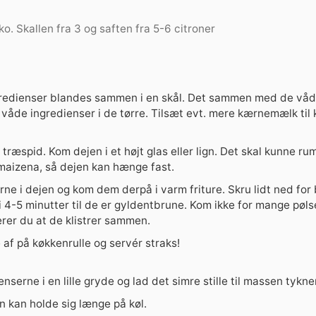
ko. Skallen fra 3 og saften fra 5-6 citroner
ngredienser blandes sammen i en skål. Det sammen med de våd
våde ingredienser i de tørre. Tilsæt evt. mere kærnemælk til
træspid. Kom dejen i et højt glas eller lign. Det skal kunne r
maizena, så dejen kan hænge fast.
ne i dejen og kom dem derpå i varm friture. Skru lidt ned for 
i 4-5 minutter til de er gyldentbrune. Kom ikke for mange pølser
erer du at de klistrer sammen.
af på køkkenrulle og servér straks!
nserne i en lille gryde og lad det simre stille til massen tykner
 kan holde sig længe på køl.