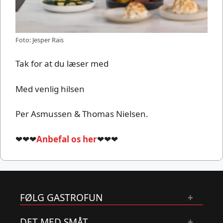
Foto: Jesper Rais
Tak for at du læser med
Med venlig hilsen
Per Asmussen & Thomas Nielsen.
❤❤❤
Anbefal os her
❤❤❤
FØLG GASTROFUN
DET MED SMÅT