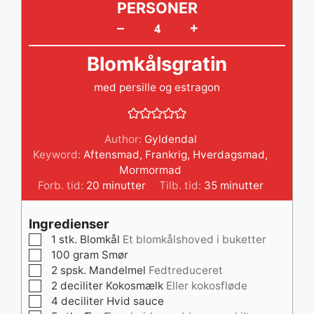
PERSONER
+
–
Blomkålsgratin
med persille og estragon
Author:
Gyldendal
Keyword:
Aftensmad
,
Frankrig
,
Hverdagsmad
,
Mormormad
minutter
minutter
Forb. tid:
20
minutter
Tilb. tid:
35
minutter
Ingredienser
▢
1
stk.
Blomkål
Et blomkålshoved i buketter
▢
100
gram
Smør
▢
2
spsk.
Mandelmel
Fedtreduceret
▢
2
deciliter
Kokosmælk
Eller kokosfløde
▢
4
deciliter
Hvid sauce