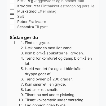
▢
5
stk.
Æg
Æggehvider og blommer skilt
▢
Krydderurter
Finthakket estragon og persille
▢
Muskatnød
Efter smag
▢
Salt
▢
Peber
Fra kværn
▢
Sesamfrø
Til pynt
Sådan gør du
Find en gryde.
Dæk bunden med lidt vand.
Kom blomkålsbuketterne i gryden.
Tænd for komfuret og damp blomkålen
let.
Hæld vandet fra og lad blåmkålen
dryppe godt af.
Tænd ovnen på 200 grader.
Kom smørret i en gryde.
Lad smørret smelte.
Tilsæt nu mel under piskning.
Tilsæt kokosmælk under omrøring.
Lad opbagningen tykne.