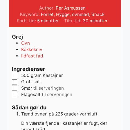
Author:
Per Asmussen
Keyword:
Forret
,
Hygge
,
ovnmad
,
Snack
minutter
minutter
Forb. tid:
5
minutter
Tilb. tid:
30
minutter
Grej
Ovn
Kokkekniv
Ildfast fad
Ingredienser
▢
500
gram
Kastajner
▢
Groft salt
▢
Smør
til serveringen
▢
Flagesalt
til serveringen
Sådan gør du
Tænd ovnen på 225 grader varmluft.
Din værste fjende i kastanjer er fugt, der
fører til råd.