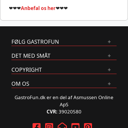
❤❤❤
Anbefal os her
❤❤❤
FØLG GASTROFUN
DET MED SMÅT
COPYRIGHT
OM OS
GastroFun.dk er en del af Asmussen Online
ApS
CVR:
39020580