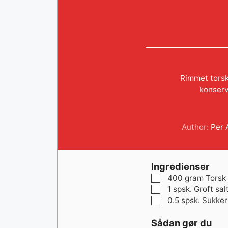
Rimmet torsk
konserv
Author:
Per
Ingredienser
▢
400
gram
Torsk
▢
1
spsk.
Groft sal
▢
0.5
spsk.
Sukker
Sådan gør du