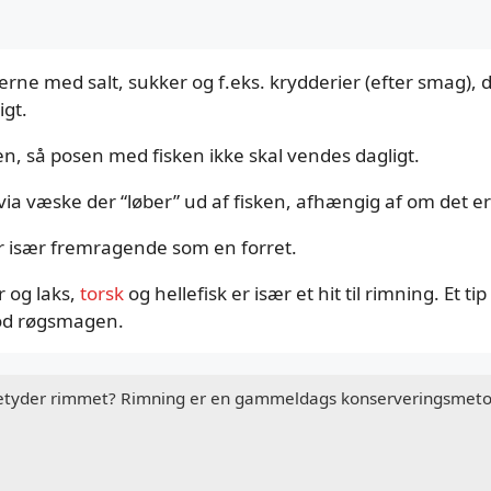
ne med salt, sukker og f.eks. krydderier (efter smag), der
igt.
, så posen med fisken ikke skal vendes dagligt.
ia væske der “løber” ud af fisken, afhængig af om det er 
 er især fremragende som en forret.
r og laks,
torsk
og hellefisk er især et hit til rimning. Et t
mod røgsmagen.
betyder rimmet? Rimning er en gammeldags konserveringsmeto