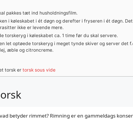
kal pakkes tæt ind husholdningsfilm.
ken i køleskabet i ét døgn og derefter i fryseren i ét døgn. Det
arasitter ikke er levende mere.
torskeryg i køleskabet ca. 1 time før du skal servere.
n let optøede torskeryg i meget tynde skiver og server det f
odej, æble og citroncreme.
met torsk er
torsk sous vide
torsk
hvad betyder rimmet? Rimning er en gammeldags konse