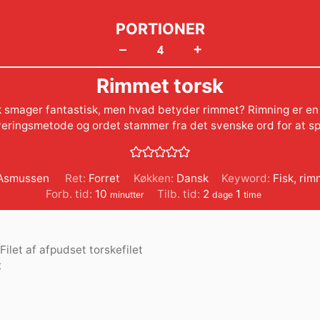
PORTIONER
+
–
Rimmet torsk
 smager fantastisk, men hvad betyder rimmet? Rimning er 
eringsmetode og ordet stammer fra det svenske ord for at 
 Asmussen
Ret:
Forret
Køkken:
Dansk
Keyword:
Fisk
,
rim
minutter
dage
time
Forb. tid:
10
Tilb. tid:
2
1
minutter
dage
time
Filet af afpudset torskefilet
t