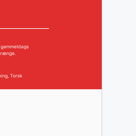
en gammeldags
sprænge.
ning
,
Torsk