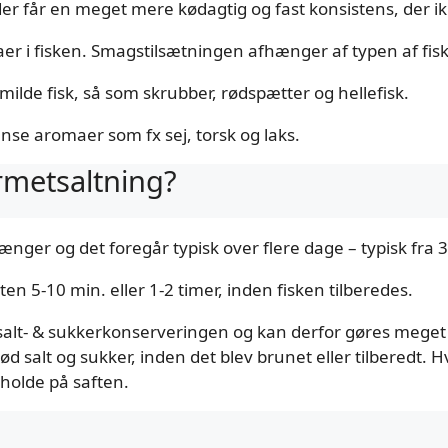
, der får en meget mere kødagtig og fast konsistens, der 
r i fisken. Smagstilsætningen afhænger af typen af fisk
ilde fisk, så som skrubber, rødspætter og hellefisk.
nse aromaer som fx sej, torsk og laks.
rmetsaltning?
ger og det foregår typisk over flere dage – typisk fra 3
n 5-10 min. eller 1-2 timer, inden fisken tilberedes.
alt- & sukkerkonserveringen og kan derfor gøres meget h
ød salt og sukker, inden det blev brunet eller tilberedt. 
 holde på saften.