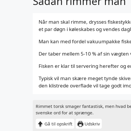
Sådan rimmer man
Når man skal rimme, drysses fiskestykker
et par døgn i køleskabes og vendes dagl
Man kan med fordel vakuumpakke fisken
Der taber mellem 5-10 % af sin vægten v
Fisken er klar til servering herefter og
Typisk vil man skære meget tynde skive
den klistrede overflade vil tage godt i
Rimmet torsk smager fantastisk, men hvad 
svenske ord for at sprænge.
Gå til opskrift
Udskriv