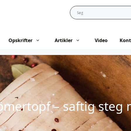
Opskrifter
Artikler
Video
Kont
ömertopf – saftig steg