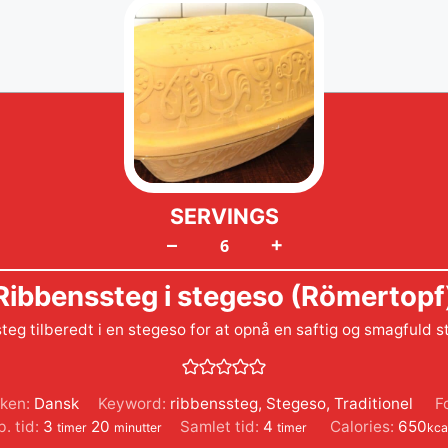
SERVINGS
+
–
Ribbenssteg i stegeso (Römertopf
steg tilberedt i en stegeso for at opnå en saftig og smagfuld 
ken:
Dansk
Keyword:
ribbenssteg
,
Stegeso
,
Traditionel
F
timer
minutter
timer
b. tid:
3
20
Samlet tid:
4
Calories:
650
timer
minutter
timer
kca