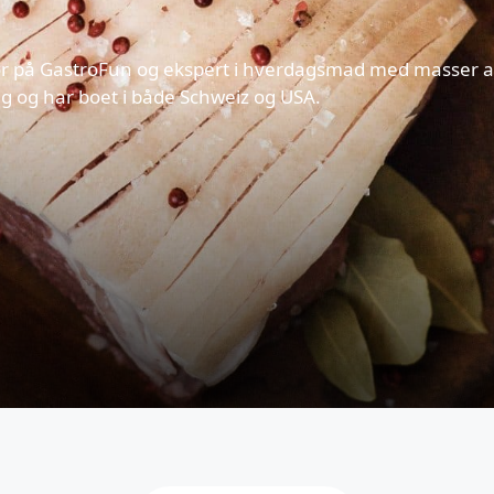
ør på GastroFun og ekspert i hverdagsmad med masser 
 og har boet i både Schweiz og USA.