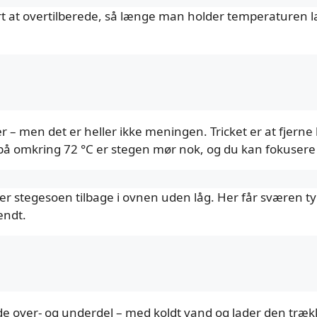
t at overtilberede, så længe man holder temperaturen lav
 – men det er heller ikke meningen. Tricket er at fjerne l
på omkring 72 °C er stegen mør nok, og du kan fokusere
tter stegesoen tilbage i ovnen uden låg. Her får sværen t
ændt.
g
de over- og underdel – med koldt vand og lader den træk