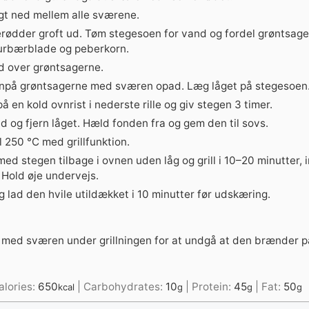
igt ned mellem alle sværene.
erødder groft ud. Tøm stegesoen for vand og fordel grøntsag
rbærblade og peberkorn.
 over grøntsagerne.
npå grøntsagerne med sværen opad. Læg låget på stegesoen
 en kold ovnrist i nederste rille og giv stegen 3 timer.
 og fjern låget. Hæld fonden fra og gem den til sovs.
l 250 °C med grillfunktion.
d stegen tilbage i ovnen uden låg og grill i 10–20 minutter, i
 Hold øje undervejs.
 lad den hvile utildækket i 10 minutter før udskæring.
e med sværen under grillningen for at undgå at den brænder p
alories:
650
|
Carbohydrates:
10
|
Protein:
45
|
Fat:
50
kcal
g
g
g