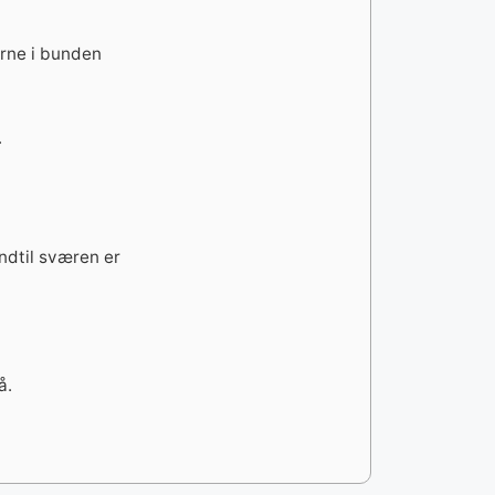
erne i bunden
.
ndtil sværen er
å.