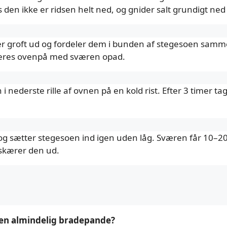
 den ikke er ridsen helt ned, og gnider salt grundigt ned 
der groft ud og fordeler dem i bunden af stegesoen sa
ceres ovenpå med sværen opad.
 nederste rille af ovnen på en kold rist. Efter 3 timer ta
 og sætter stegesoen ind igen uden låg. Sværen får 10–20 m
g skærer den ud.
en almindelig bradepande?