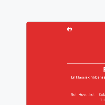
En klassisk ribbens
Ret:
Hovedret
Køk
Til