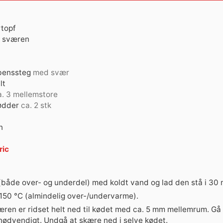
topf
se sværen
benssteg
med svær
lt
a. 3 mellemstore
ødder
ca. 2 stk
n
ric
(både over- og underdel) med koldt vand og lad den stå i 30 
50 °C (almindelig over-/undervarme).
væren er ridset helt ned til kødet med ca. 5 mm mellemrum. G
 nødvendigt. Undgå at skære ned i selve kødet.