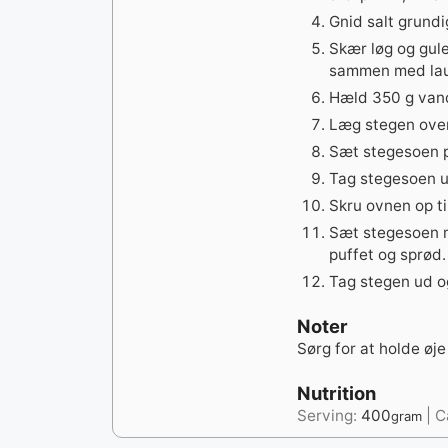
Gnid salt grund
Skær løg og gul
sammen med lau
Hæld 350 g vand
Læg stegen ove
Sæt stegesoen på
Tag stegesoen ud
Skru ovnen op ti
Sæt stegesoen me
puffet og sprød.
Tag stegen ud og
Noter
Sørg for at holde øj
Nutrition
Serving:
400
|
C
gram