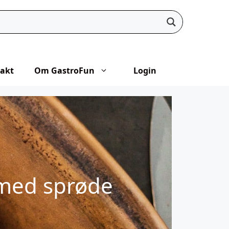
akt
Om GastroFun
Login
 med sprøde