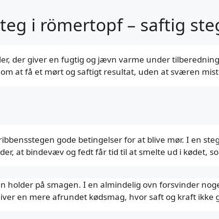
steg i römertopf – saftig s
ler, der giver en fugtig og jævn varme under tilberednin
om at få et mørt og saftigt resultat, uden at sværen mist
ibbensstegen gode betingelser for at blive mør. I en s
, at bindevæv og fedt får tid til at smelte ud i kødet, so
den holder på smagen. I en almindelig ovn forsvinder n
giver en mere afrundet kødsmag, hvor saft og kraft ikke g