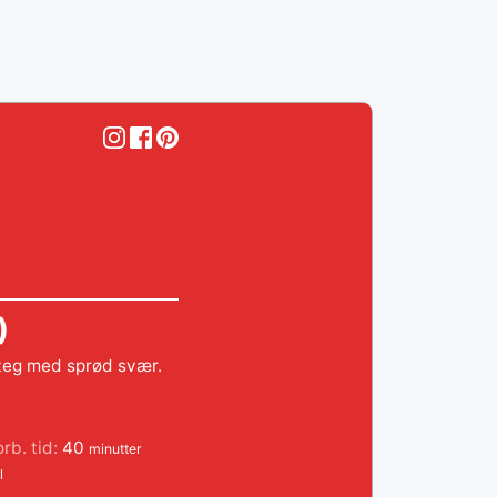
)
steg med sprød svær.
minutter
orb. tid:
40
minutter
l