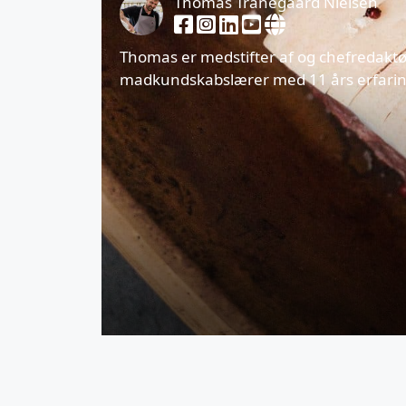
Thomas Tranegaard Nielsen
Thomas er medstifter af og chefredakt
madkundskabslærer med 11 års erfaring