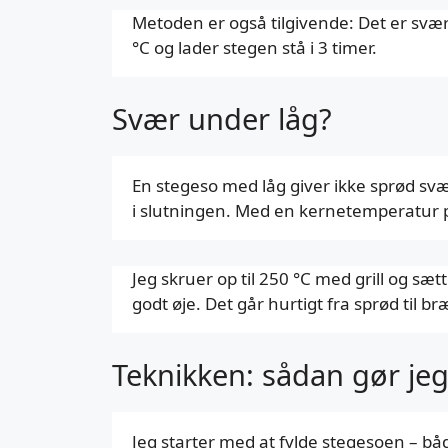
Metoden er også tilgivende: Det er svær
°C og lader stegen stå i 3 timer.
Svær under låg?
En stegeso med låg giver ikke sprød svær
i slutningen. Med en kernetemperatur 
Jeg skruer op til 250 °C med grill og sæ
godt øje. Det går hurtigt fra sprød til br
Teknikken: sådan gør je
Jeg starter med at fylde stegesoen – bå