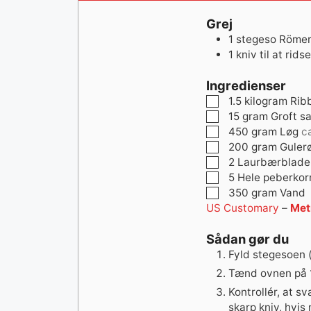
Grej
1 stegeso
Römer
1 kniv
til at rid
Ingredienser
▢
1.5
kilogram
Rib
▢
15
gram
Groft sa
▢
450
gram
Løg
c
▢
200
gram
Guler
▢
2
Laurbærblade
▢
5
Hele peberkor
▢
350
gram
Vand
US Customary
–
Met
Sådan gør du
Fyld stegesoen 
Tænd ovnen på 1
Kontrollér, at s
skarp kniv, hvis