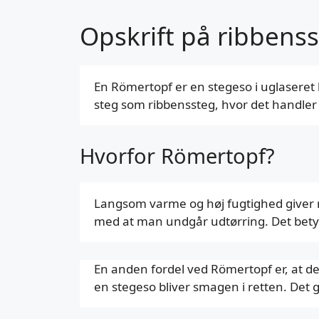
Opskrift på ribbens
En Römertopf er en stegeso i uglaseret 
steg som ribbenssteg, hvor det handler 
Hvorfor Römertopf?
Langsom varme og høj fugtighed giver r
med at man undgår udtørring. Det betyder
En anden fordel ved Römertopf er, at 
en stegeso bliver smagen i retten. Det 