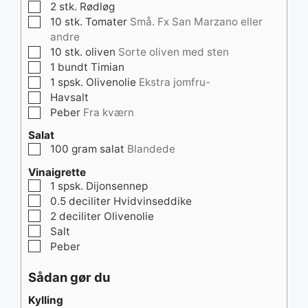
▢
2
stk.
Rødløg
▢
10
stk.
Tomater
Små. Fx San Marzano eller
andre
▢
10
stk.
oliven
Sorte oliven med sten
▢
1
bundt
Timian
▢
1
spsk.
Olivenolie
Ekstra jomfru-
▢
Havsalt
▢
Peber
Fra kværn
Salat
▢
100
gram
salat
Blandede
Vinaigrette
▢
1
spsk.
Dijonsennep
▢
0.5
deciliter
Hvidvinseddike
▢
2
deciliter
Olivenolie
▢
Salt
▢
Peber
Sådan gør du
Kylling