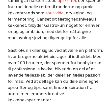
samling af næsten 4.000
opskrifter
, der spænder
fra traditionelle retter til moderne og gamle
køkkentrends som
sous vide
, dry aging, og
fermentering. Uanset dit færdighedsniveau i
køkkenet, tilbyder GastroFun noget for enhver
smag og ambition, med det formål at gøre
madlavning sjovt og tilgængeligt for alle.
GastroFun skiller sig ud ved at være en platform,
hvor brugerne aktivt bidrager til indholdet. Med
over 100 brugere, der spænder fra hobbykokke
til professionelle kokke, bliver du en del af et
levende fællesskab, der deler en fælles passion
for mad. Ved at deltage kan du dele dine egne
opskrifter og tips, samt finde inspiration fra
andre medlemmers kreative
køkkeneksperimenter.