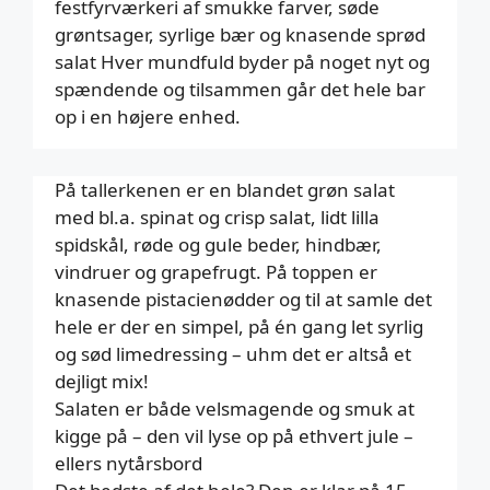
festfyrværkeri af smukke farver, søde
grøntsager, syrlige bær og knasende sprød
salat Hver mundfuld byder på noget nyt og
spændende og tilsammen går det hele bar
op i en højere enhed.
På tallerkenen er en blandet grøn salat
med bl.a. spinat og crisp salat, lidt lilla
spidskål, røde og gule beder, hindbær,
vindruer og grapefrugt. På toppen er
knasende pistacienødder og til at samle det
hele er der en simpel, på én gang let syrlig
og sød limedressing – uhm det er altså et
dejligt mix!
Salaten er både velsmagende og smuk at
kigge på – den vil lyse op på ethvert jule –
ellers nytårsbord