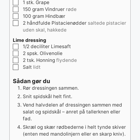
▢
1
stk.
Grape
▢
150
gram
Vindruer
røde
▢
100
gram
Hindbær
▢
2
håndfulde
Pistacienødder
saltede pistacier
uden skal, hakkede
Lime dressing
▢
1/2
deciliter
Limesaft
▢
2
spsk.
Olivenolie
▢
2
tsk.
Honning
flydende
▢
Salt
lidt
Sådan gør du
Rør dressingen sammen.
Snit spidskål helt fint.
Vend halvdelen af dressingen sammen med
salat og spidskål – anret på tallerknen eller
fad.
Skræl og skær rødbederne i helt tynde skiver
(enten med mandolinjern eller en skarp kniv).