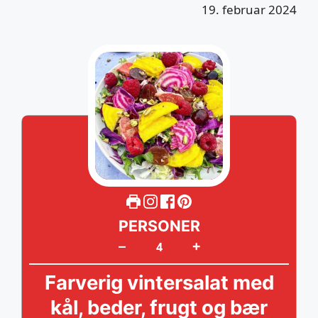
19. februar 2024
PERSONER
+
–
Farverig vintersalat med
kål, beder, frugt og bær