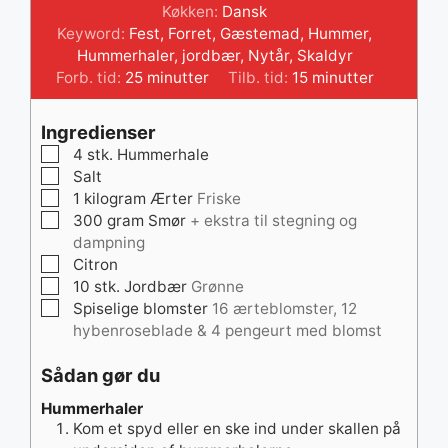
Køkken:
Dansk
Keyword:
Fest
,
Forret
,
Gæstemad
,
Hummer
,
Hummerhaler
,
jordbær
,
Nytår
,
Skaldyr
minutter
minutter
Forb. tid:
25
minutter
Tilb. tid:
15
minutter
Ingredienser
▢
4
stk.
Hummerhale
▢
Salt
▢
1
kilogram
Ærter
Friske
▢
300
gram
Smør
+ ekstra til stegning og
dampning
▢
Citron
▢
10
stk.
Jordbær
Grønne
▢
Spiselige blomster
16 ærteblomster, 12
hybenroseblade & 4 pengeurt med blomst
Sådan gør du
Hummerhaler
Kom et spyd eller en ske ind under skallen på