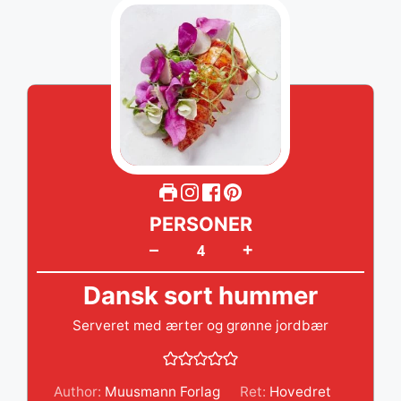
PERSONER
+
–
Dansk sort hummer
Serveret med ærter og grønne jordbær
Author:
Muusmann Forlag
Ret:
Hovedret