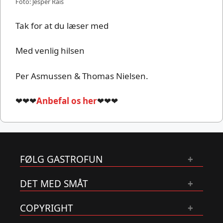
Foto: Jesper Rais
Tak for at du læser med
Med venlig hilsen
Per Asmussen & Thomas Nielsen.
❤❤❤
Anbefal os her
❤❤❤
FØLG GASTROFUN
DET MED SMÅT
COPYRIGHT