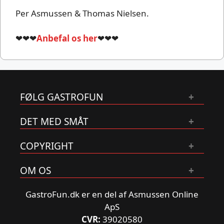
Per Asmussen & Thomas Nielsen.
❤❤❤
Anbefal os her
❤❤❤
FØLG GASTROFUN
DET MED SMÅT
COPYRIGHT
OM OS
GastroFun.dk er en del af Asmussen Online
ApS
CVR:
39020580