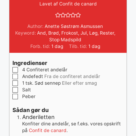
Lavet af Confit de canard
Author:
Anette Søstrøm Asmussen
Keyword:
And
,
Brød
,
Frokost
,
Jul
,
Løg
,
Rester
,
Stop Madspild
dag
dag
Forb. tid:
1
dag
Tilb. tid:
1
dag
Ingredienser
▢
4
Confiteret andelår
▢
Andefedt
Fra de confiteret andelår
▢
1
tsk.
Sød sennep
Eller efter smag
▢
Salt
▢
Peber
Sådan gør du
Anderiletten
Konfiter dine andelår, se f.eks. vores opskrift
på
Confit de canard
.