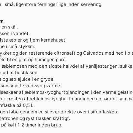
i små, lige store terninger lige inden servering.
um
 en skål.
sen i vandet.
dste æbler og fjern kernehuset.
e i små stykker.
kker og den resterende citronsaft og Calvados med ned i bl
ele til en glat og homogen puré.
af æblemosen med den sidste halvdel af vaniljestangen, sukke
 ud af husblasen.
 og æblejuice i en gryde.
ssen smelte ved svag varme.
piseskeer af æblemos-/yoghurtblandingen i den varme gelatin
er i resten af æblemos-/yoghurtblandingen og rør det samm
nflaske på 0,5 L.
gen løbe gennem en si over direkte over i sifonflasken.
atronen og ryst flasken kraftigt.
på køl i 1-2 timer inden brug.