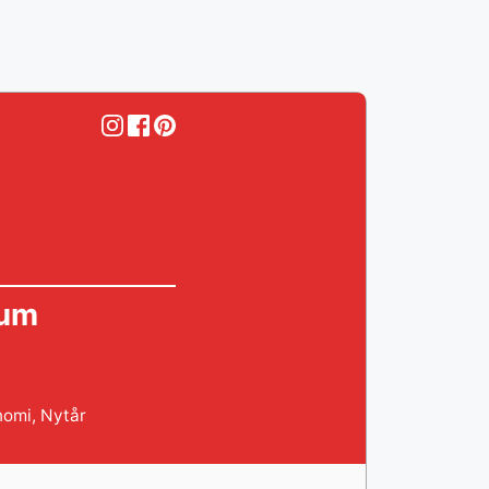
kum
nomi
,
Nytår