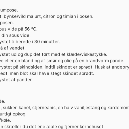
uumpose.
 bynke/vild malurt, citron og timian i posen.
posen.
sous vide på 56 °C.
 din sous vide.
stet tilberede i 30 minutter.
å af vandet.
stet ud og dup det tørt med et klæde/viskestykke.
ee eller en blanding af smør og olie på en brandvarm pande.
ystet på skindsiden, indtil skindet er sprødt. Husk at andebry
redt, men blot skal have stegt skindet sprødt.
stet af panden.
de.
, sukker, kanel, stjerneanis, en halv vaniljestang og kardemo
urtigt opkog.
fkøle.
en skræller du det ene æble og fjerner kernehuset.