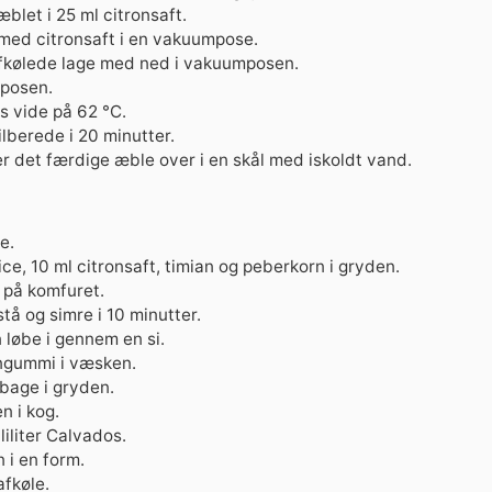
blet i 25 ml citronsaft.
ed citronsaft i en vakuumpose.
fkølede lage med ned i vakuumposen.
posen.
s vide på 62 °C.
lberede i 20 minutter.
r det færdige æble over i en skål med iskoldt vand.
e.
ce, 10 ml citronsaft, timian og peberkorn i gryden.
 på komfuret.
tå og simre i 10 minutter.
løbe i gennem en si.
ngummi i væsken.
lbage i gryden.
n i kog.
liliter Calvados.
 i en form.
afkøle.