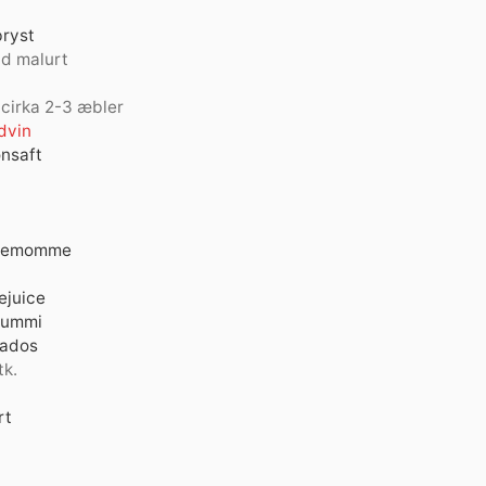
ryst
ld malurt
cirka 2-3 æbler
dvin
onsaft
demomme
ejuice
gummi
vados
tk.
rt