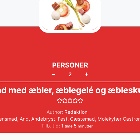
PERSONER
+
–
d med æbler, æblegelé og æbles
Author:
Redaktion
tensmad
,
And
,
Andebryst
,
Fest
,
Gæstemad
,
Molekylær Gastro
time
minutter
Tilb. tid:
1
5
time
minutter