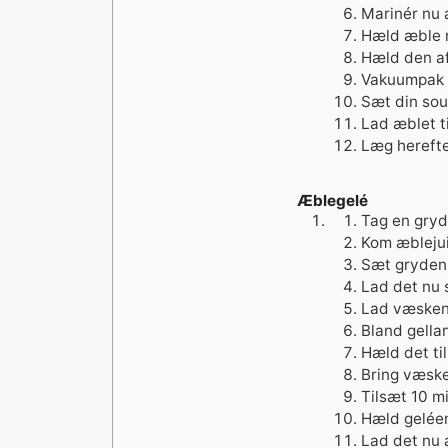
Marinér nu æ
Hæld æble m
Hæld den a
Vakuumpak 
Sæt din sou
Lad æblet ti
Læg herefte
Æblegelé
Tag en gryd
Kom æblejui
Sæt gryden
Lad det nu s
Lad væsken 
Bland gella
Hæld det ti
Bring væske
Tilsæt 10 mi
Hæld geléen
Lad det nu 