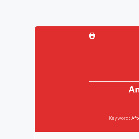
An
Keyword:
Af