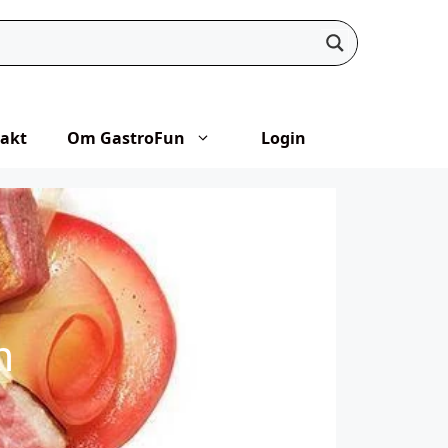
akt
Om GastroFun
Login
m
23. juli 2019