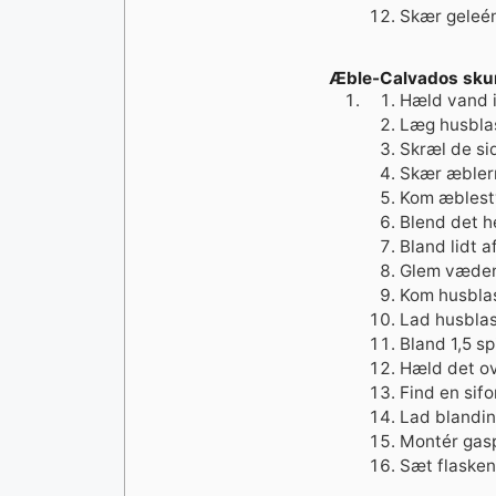
Skær geleén 
Æble-Calvados sk
Hæld vand i
Læg husblas
Skræl de si
Skær æblern
Kom æblesty
Blend det h
Bland lidt 
Glem væden
Kom husblas
Lad husbla
Bland 1,5 s
Hæld det ov
Find en sifo
Lad blandin
Montér gasp
Sæt flasken 