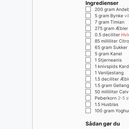
Ingredienser
▢
200
gram
Andeb
▢
5
gram
Bynke
vi
▢
7
gram
Timian
▢
275
gram
Æbler
▢
0.5
deciliter
Hvi
▢
85
milliliter
Citr
▢
65
gram
Sukker
▢
5
gram
Kanel
▢
1
Stjerneanis
▢
1
knivspids
Kar
▢
1
Vaniljestang
▢
1.5
deciliter
Æbl
▢
1.5
gram
Gellan
▢
50
milliliter
Cal
▢
Peberkorn
2-5 s
▢
1.5
Husblas
▢
100
gram
Yoghu
Sådan gør du