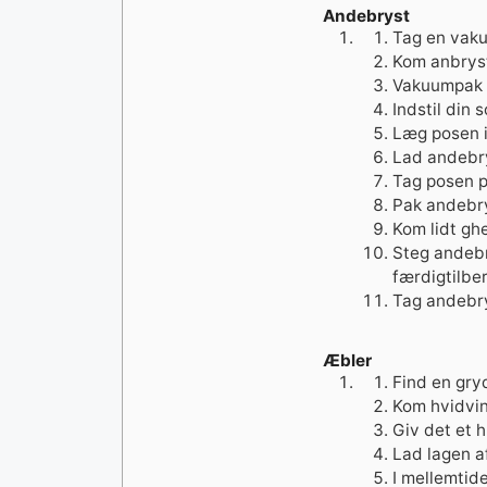
Andebryst
Tag en vak
Kom anbryst,
Vakuumpak 
Indstil din 
Læg posen i
Lad andebry
Tag posen p
Pak andebry
Kom lidt gh
Steg andebr
færdigtilbe
Tag andebry
Æbler
Find en gry
Kom hvidvin
Giv det et h
Lad lagen a
I mellemtid