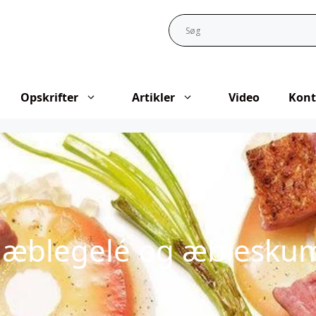
Opskrifter
Artikler
Video
Kont
 æblegelé og æblesku