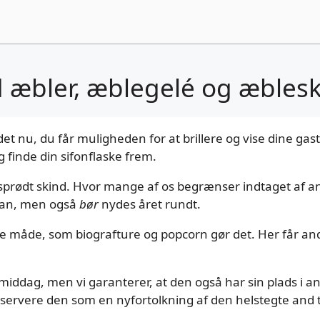
d æbler, æblegelé og æble
det nu, du får muligheden for at brillere og vise dine g
 finde din sifonflaske frem.
prødt skind. Hvor mange af os begrænser indtaget af an
t kan, men også
bør
nydes året rundt.
måde, som biografture og popcorn gør det. Her får anden
oremiddag, men vi garanterer, at den også har sin plads i
servere den som en nyfortolkning af den helstegte and t