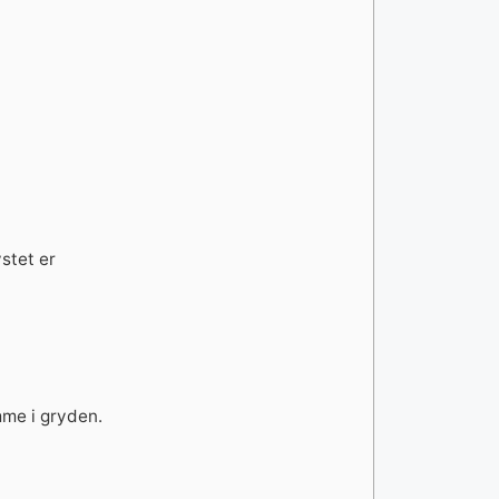
stet er
mme i gryden.