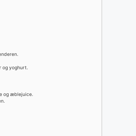
enderen.
r og yoghurt.
e og æblejuice.
en.