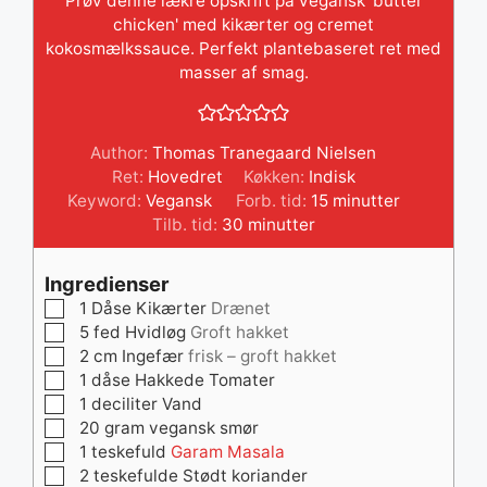
Prøv denne lækre opskrift på vegansk 'butter
chicken' med kikærter og cremet
kokosmælkssauce. Perfekt plantebaseret ret med
masser af smag.
Author:
Thomas Tranegaard Nielsen
Ret:
Hovedret
Køkken:
Indisk
minutter
Keyword:
Vegansk
Forb. tid:
15
minutter
minutter
Tilb. tid:
30
minutter
Ingredienser
▢
1
Dåse
Kikærter
Drænet
▢
5
fed
Hvidløg
Groft hakket
▢
2
cm
Ingefær
frisk – groft hakket
▢
1
dåse
Hakkede Tomater
▢
1
deciliter
Vand
▢
20
gram
vegansk smør
▢
1
teskefuld
Garam Masala
▢
2
teskefulde
Stødt koriander