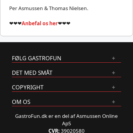
Per Asmussen & Thomas Nielsen.
❤❤❤
Anbefal os her
❤❤❤
FØLG GASTROFUN
DET MED SMÅT
COPYRIGHT
OM OS
GastroFun.dk er en del af Asmussen Online
ApS
CVR:
39020580