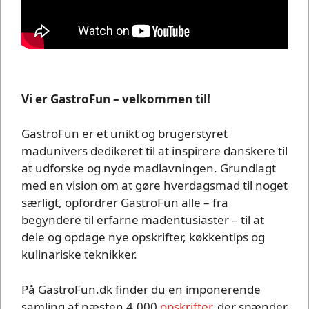
Vi er GastroFun – velkommen til!
GastroFun er et unikt og brugerstyret
madunivers dedikeret til at inspirere danskere til
at udforske og nyde madlavningen. Grundlagt
med en vision om at gøre hverdagsmad til noget
særligt, opfordrer GastroFun alle – fra
begyndere til erfarne madentusiaster – til at
dele og opdage nye opskrifter, køkkentips og
kulinariske teknikker.
På GastroFun.dk finder du en imponerende
samling af næsten 4.000
opskrifter
, der spænder