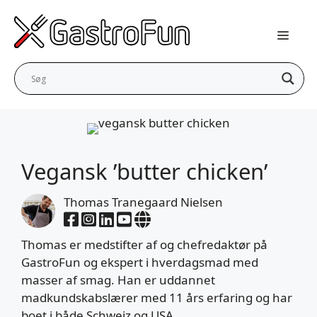
Hop
til
indhold
Vegansk ’butter chicken’
Thomas Tranegaard Nielsen
Thomas er medstifter af og chefredaktør på
GastroFun og ekspert i hverdagsmad med
masser af smag. Han er uddannet
madkundskabslærer med 11 års erfaring og har
boet i både Schweiz og USA.