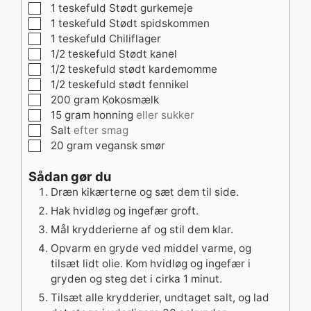
▢
1
teskefuld
Stødt gurkemeje
▢
1
teskefuld
Stødt spidskommen
▢
1
teskefuld
Chiliflager
▢
1/2
teskefuld
Stødt kanel
▢
1/2
teskefuld
stødt kardemomme
▢
1/2
teskefuld
stødt fennikel
▢
200
gram
Kokosmælk
▢
15
gram
honning
eller sukker
▢
Salt
efter smag
▢
20
gram
vegansk smør
Sådan gør du
Dræn kikærterne og sæt dem til side.
Hak hvidløg og ingefær groft.
Mål krydderierne af og stil dem klar.
Opvarm en gryde ved middel varme, og
tilsæt lidt olie. Kom hvidløg og ingefær i
gryden og steg det i cirka 1 minut.
Tilsæt alle krydderier, undtaget salt, og lad