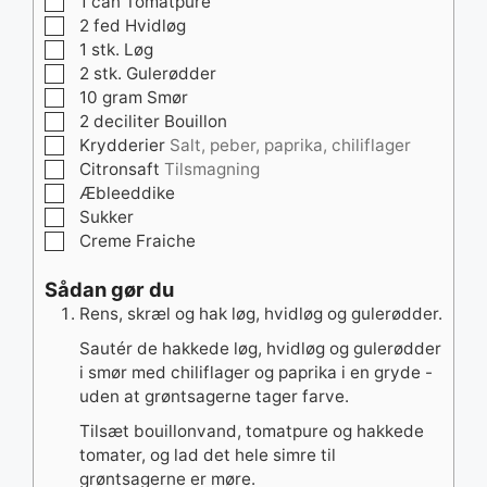
▢
1
can
Tomatpure
▢
2
fed
Hvidløg
▢
1
stk.
Løg
▢
2
stk.
Gulerødder
▢
10
gram
Smør
▢
2
deciliter
Bouillon
▢
Krydderier
Salt, peber, paprika, chiliflager
▢
Citronsaft
Tilsmagning
▢
Æbleeddike
▢
Sukker
▢
Creme Fraiche
Sådan gør du
Rens, skræl og hak løg, hvidløg og gulerødder.
Sautér de hakkede løg, hvidløg og gulerødder
i smør med chiliflager og paprika i en gryde -
uden at grøntsagerne tager farve.
Tilsæt bouillonvand, tomatpure og hakkede
tomater, og lad det hele simre til
grøntsagerne er møre.