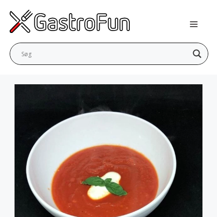
Hop
til
indhold