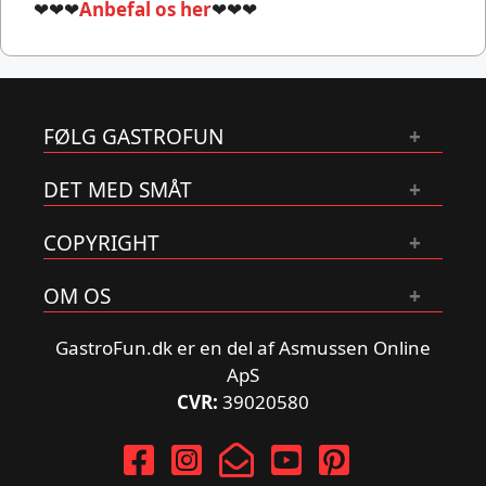
❤❤❤
Anbefal os her
❤❤❤
FØLG GASTROFUN
DET MED SMÅT
COPYRIGHT
OM OS
GastroFun.dk er en del af Asmussen Online
ApS
CVR:
39020580