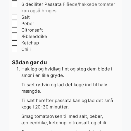
▢
6
deciliter
Passata
Flåede/hakkede tomater
kan også bruges
▢
Salt
▢
Peber
▢
Citronsaft
▢
Æbleeddike
▢
Ketchup
▢
Chili
Sådan gør du
Hak løg og hvidløg fint og steg dem bløde i
smør i en lille gryde.
Tilsæt rødvin og lad det koge ind til halv
mængde.
Tilsæt herefter passata kan og lad det små
koge i 20-30 minutter.
Smag tomatsovsen til med salt, peber,
æbleeddike, ketchup, citronsaft og chili.