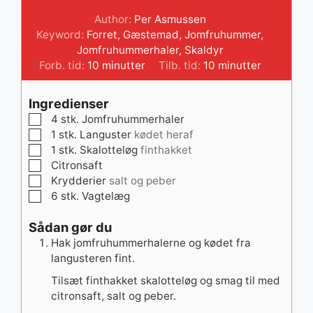
Author:
Per Asmussen
Keyword:
Forret
,
Gæstemad
,
Jomfruhummer
,
Jomfruhummerhaler
,
Skaldyr
minutter
minutter
Forb. tid:
10
minutter
Tilb. tid:
10
minutter
Ingredienser
▢
4
stk.
Jomfruhummerhaler
▢
1
stk.
Languster
kødet heraf
▢
1
stk.
Skalotteløg
finthakket
▢
Citronsaft
▢
Krydderier
salt og peber
▢
6
stk.
Vagtelæg
Sådan gør du
Hak jomfruhummerhalerne og kødet fra
langusteren fint.
Tilsæt finthakket skalotteløg og smag til med
citronsaft, salt og peber.