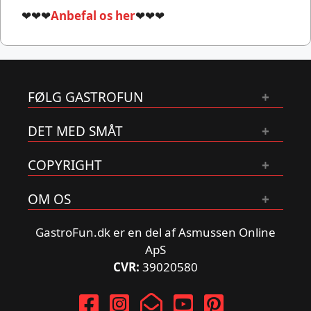
❤❤❤
Anbefal os her
❤❤❤
FØLG GASTROFUN
DET MED SMÅT
COPYRIGHT
OM OS
GastroFun.dk er en del af Asmussen Online
ApS
CVR:
39020580