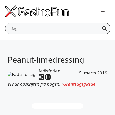
Hop
til
indhold
Peanut-limedressing
fadlsforlag
5. marts 2019
Vi har opskriften fra bogen: "
Grøntsagsglæde