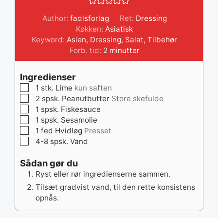
Author:
fadlsforlag
Ret:
Dressing
Køkken:
Asiatisk
Keyword:
Asien
,
Dressing
,
Salat
,
Tilbehør
minutter
Forb. tid:
2
minutter
Ingredienser
▢
1
stk.
Lime
kun saften
▢
2
spsk.
Peanutbutter
Store skefulde
▢
1
spsk.
Fiskesauce
▢
1
spsk.
Sesamolie
▢
1
fed
Hvidløg
Presset
▢
4-8
spsk.
Vand
Sådan gør du
Ryst eller rør ingredienserne sammen.
Tilsæt gradvist vand, til den rette konsistens
opnås.