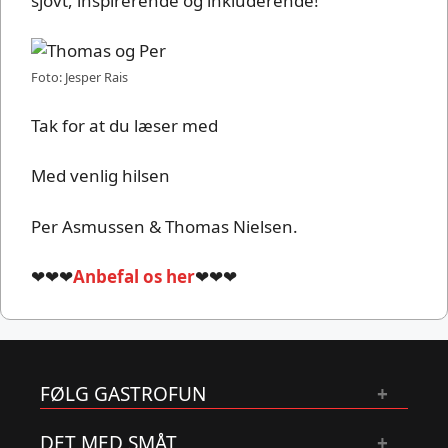
sjovt, inspirerende og inkluderende!
Foto: Jesper Rais
Tak for at du læser med
Med venlig hilsen
Per Asmussen & Thomas Nielsen.
❤❤❤
Anbefal os her
❤❤❤
FØLG GASTROFUN
DET MED SMÅT