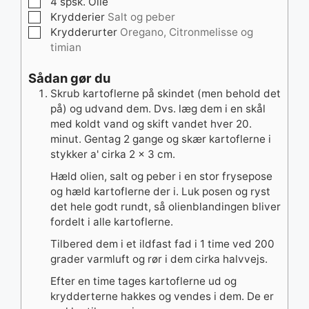
▢
4
spsk.
Olie
▢
Krydderier
Salt og peber
▢
Krydderurter
Oregano, Citronmelisse og
timian
Sådan gør du
Skrub kartoflerne på skindet (men behold det
på) og udvand dem. Dvs. læg dem i en skål
med koldt vand og skift vandet hver 20.
minut. Gentag 2 gange og skær kartoflerne i
stykker a' cirka 2 x 3 cm.
Hæld olien, salt og peber i en stor frysepose
og hæld kartoflerne der i. Luk posen og ryst
det hele godt rundt, så olienblandingen bliver
fordelt i alle kartoflerne.
Tilbered dem i et ildfast fad i 1 time ved 200
grader varmluft og rør i dem cirka halvvejs.
Efter en time tages kartoflerne ud og
krydderterne hakkes og vendes i dem.
De er