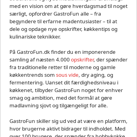
med en vision om at gøre hverdagsmad til noget
særligt, opfordrer GastroFun alle – fra
begyndere til erfarne madentusiaster – til at
dele og opdage nye opskrifter, køkkentips og
kulinariske teknikker.
På GastroFun.dk finder du en imponerende
samling af næsten 4.000
opskrifter
, der spænder
fra traditionelle retter til moderne og gamle
køkkentrends som
sous vide
, dry aging, og
fermentering. Uanset dit færdighedsniveau i
køkkenet, tilbyder GastroFun noget for enhver
smag og ambition, med det formål at gøre
madlavning sjovt og tilgængeligt for alle.
GastroFun skiller sig ud ved at være en platform,
hvor brugerne aktivt bidrager til indholdet. Med
over 100 brugere, der spænder fra hobbykokke