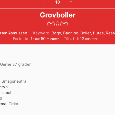
+
–
Grovboller
trøm Asmussen
Keyword:
Bage
,
Bagning
,
Boller
,
flutes
,
Rest
time
minutter
minutter
Forb. tid:
1
50
Tilb. tid:
12
time
minutter
minutter
Gerne 37 grader
e
Smagsneutral
gryn
msmel
00
emel
Cirka