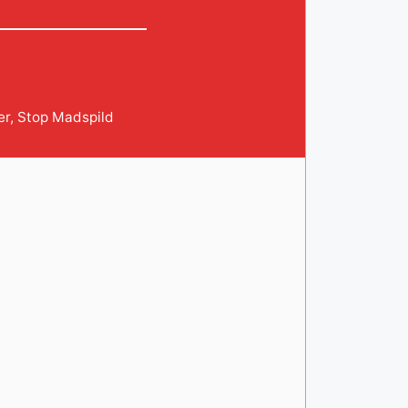
er
,
Stop Madspild