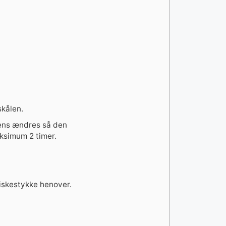
skålen.
tens ændres så den
aksimum 2 timer.
iskestykke henover.