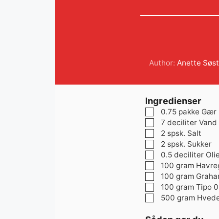
Author:
Anette Søs
Ingredienser
▢
0.75
pakke
Gær
▢
7
deciliter
Vand
▢
2
spsk.
Salt
▢
2
spsk.
Sukker
▢
0.5
deciliter
Oli
▢
100
gram
Havre
▢
100
gram
Graha
▢
100
gram
Tipo 
▢
500
gram
Hved