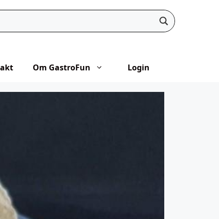
akt
Om GastroFun
Login