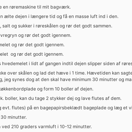
e en røremaskine til mit bagværk.
an ælte dejen i længere tid og få en masse luft ind i den.
 salt og sukker i røreskålen og rør det godt sammen.
avregryn og rør det godt igennem.
elet og rør det godt igennem.
melet og rør det godt igennem.
 hvedemelet i lidt af gangen indtil dejen slipper siden af røre
kke over skålen og lad det hæve i 1 time. Hævetiden kan sag
dag, jeg synes dog at den skal have minimum 30 minutter og m
køkkenbordplade og form 10 boller af dejen.
tk. boller, kan du tage 2 stykker dej og lave flutes af dem.
g evt. flutes) på en bagepapirsbeklædt bageplade og læg et v
30 minutter.
ved 210 graders varmluft i 10-12 minutter.