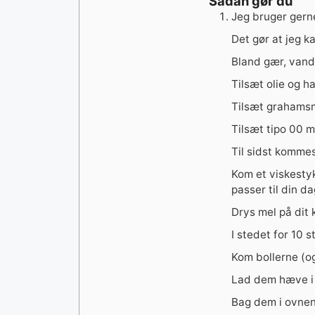
Sådan gør du
Jeg bruger gern
Det gør at jeg k
Bland gær, vand,
Tilsæt olie og h
Tilsæt grahamsm
Tilsæt tipo 00 
Til sidst kommes
Kom et viskesty
passer til din 
Drys mel på dit 
I stedet for 10 s
Kom bollerne (o
Lad dem hæve i 
Bag dem i ovnen 