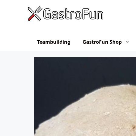
Hop
til
indhold
Teambuilding
GastroFun Shop