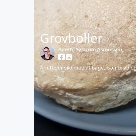
Grovboller
Anette Søstrøm Asmussen
Anette er vild med at bage, især brød o