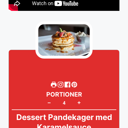
PORTIONER
+
–
Dessert Pandekager med
Karamelsauce