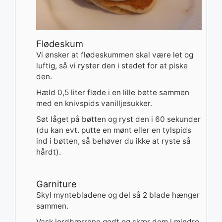
Flødeskum
Vi ønsker at flødeskummen skal være let og
luftig, så vi ryster den i stedet for at piske
den.
Hæld 0,5 liter fløde i en lille bøtte sammen
med en knivspids vanilljesukker.
Søt låget på bøtten og ryst den i 60 sekunder
(du kan evt. putte en mønt eller en tylspids
ind i bøtten, så behøver du ikke at ryste så
hårdt).
Garniture
Skyl myntebladene og del så 2 blade hænger
sammen.
Vask jordbærrene godt og skær dem i mindre