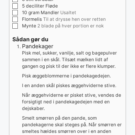
▢
5
deciliter
Fløde
▢
10
gram
Mandler
Usaltet
▢
Flormelis
Til at drysse hen over retten
▢
Mynte
2 blade på hver portion er nok
Sådan gør du
Pandekager
Pisk mel, sukker, vanilje, salt og bagepulver
sammen i en skål. Tilsæt mælken lidt af
gangen og pisk til der ikke er flere klumper.
Pisk æggeblommerne i pandekagedejen.
I en anden skål piskes æggehviderne stive.
Når æggehviderne er pisket stive, vendes de
forsigtigt ned i pandekagedejen med en
dejskaber.
Smelt smørren på den pande, som
pandekagerne skal steges på. Når smørren er
smeltes hældes smørren over i en anden