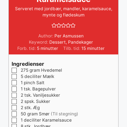
Serveret med jordbær, mandler, karamelsauce,
mynte og flødeskum
Author:
Per Asmussen
Keyword:
Dessert
,
Pandekager
minutter
minutter
Forb. tid:
5
minutter
Tilb. tid:
15
minutter
Ingredienser
▢
275
gram
Hvedemel
▢
5
deciliter
Mælk
▢
1
pinch
Salt
▢
1
tsk.
Bagepulver
▢
2
tsk.
Vaniljesukker
▢
2
spsk.
Sukker
▢
2
stk.
Æg
▢
50
gram
Smør
(Til stegning)
▢
1
deciliter
Karamelsauce
▢
8
stk.
Jordbær