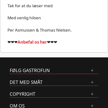
Tak for at du læser med
Med venlig hilsen
Per Asmussen & Thomas Nielsen.
❤❤❤
Anbefal os her
❤❤❤
FØLG GASTROFUN
DET MED SMÅT
COPYRIGHT
OM OS