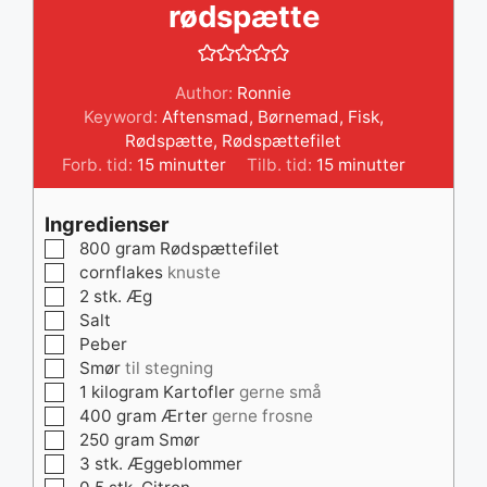
rødspætte
Author:
Ronnie
Keyword:
Aftensmad
,
Børnemad
,
Fisk
,
Rødspætte
,
Rødspættefilet
minutter
minutter
Forb. tid:
15
minutter
Tilb. tid:
15
minutter
Ingredienser
▢
800
gram
Rødspættefilet
▢
cornflakes
knuste
▢
2
stk.
Æg
▢
Salt
▢
Peber
▢
Smør
til stegning
▢
1
kilogram
Kartofler
gerne små
▢
400
gram
Ærter
gerne frosne
▢
250
gram
Smør
▢
3
stk.
Æggeblommer
▢