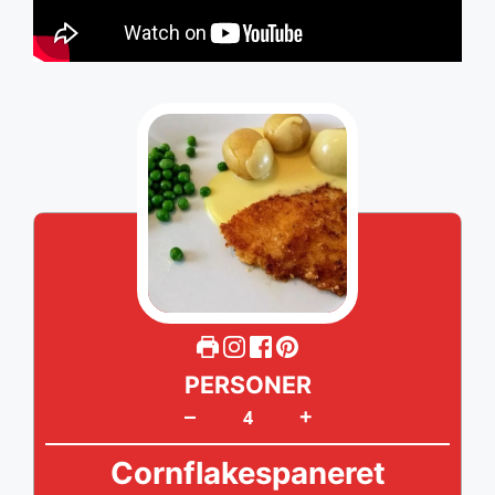
PERSONER
+
–
Cornflakespaneret