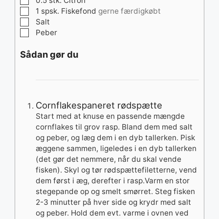
0.5
stk.
Citron
▢
1
spsk.
Fiskefond
gerne færdigkøbt
▢
Salt
▢
Peber
Sådan gør du
Cornflakespaneret rødspætte
Start med at knuse en passende mængde
cornflakes til grov rasp. Bland dem med salt
og peber, og læg dem i en dyb tallerken. Pisk
æggene sammen, ligeledes i en dyb tallerken
(det gør det nemmere, når du skal vende
fisken). Skyl og tør rødspættefiletterne, vend
dem først i æg, derefter i rasp.Varm en stor
stegepande op og smelt smørret. Steg fisken
2-3 minutter på hver side og krydr med salt
og peber. Hold dem evt. varme i ovnen ved